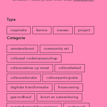
Type
inspiratie
kennis
nieuws
project
Categorie
amateurkunst
community art
cultureel ondernemerschap
cultuuradvies op maat
cultuurbeleid
cultuureducatie
cultuurparticipatie
digitale transformatie
financiering
gezondheid
kunst en samenleving
maatschappelijke opgaven
onderzoek