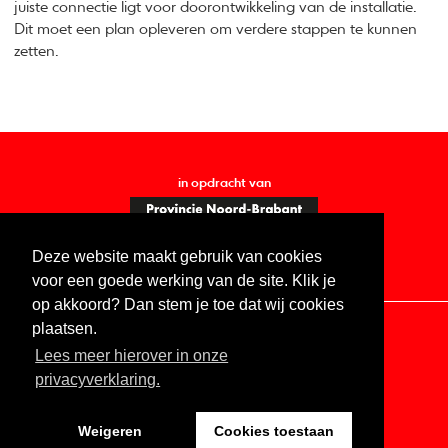
juiste connectie ligt voor doorontwikkeling van de installatie.
Dit moet een plan opleveren om verdere stappen te kunnen
zetten.
in opdracht van
Deze website maakt gebruik van cookies
voor een goede werking van de site. Klik je
op akkoord? Dan stem je toe dat wij cookies
plaatsen.
Lees meer hierover in onze
Contact
Vacatures
ANBI
Privacy statement
privacyverklaring.
Digitale toegankelijkheid
Weigeren
Cookies toestaan
Website by The Cre8ion.Lab