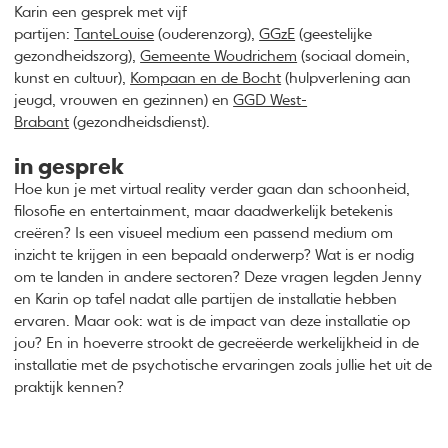
Karin een gesprek met vijf
partijen:
TanteLouise
(ouderenzorg),
GGzE
(geestelijke
gezondheidszorg),
Gemeente Woudrichem
(sociaal domein,
kunst en cultuur),
Kompaan en de Bocht
(hulpverlening aan
jeugd, vrouwen en gezinnen) en
GGD West-
Brabant
(gezondheidsdienst).
in gesprek
Hoe kun je met virtual reality verder gaan dan schoonheid,
filosofie en entertainment, maar daadwerkelijk betekenis
creëren? Is een visueel medium een passend medium om
inzicht te krijgen in een bepaald onderwerp? Wat is er nodig
om te landen in andere sectoren? Deze vragen legden Jenny
en Karin op tafel nadat alle partijen de installatie hebben
ervaren. Maar ook: wat is de impact van deze installatie op
jou? En in hoeverre strookt de gecreëerde werkelijkheid in de
installatie met de psychotische ervaringen zoals jullie het uit de
praktijk kennen?