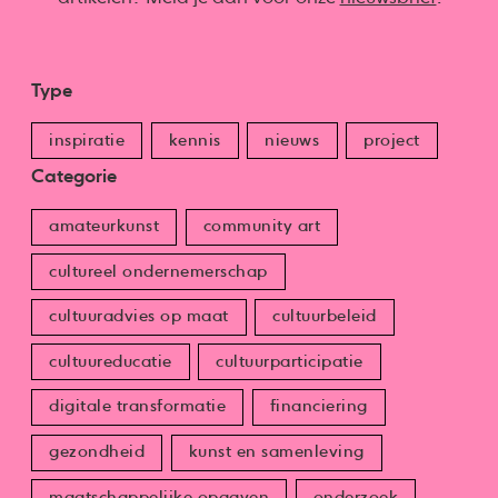
Type
inspiratie
kennis
nieuws
project
Categorie
amateurkunst
community art
cultureel ondernemerschap
cultuuradvies op maat
cultuurbeleid
cultuureducatie
cultuurparticipatie
digitale transformatie
financiering
gezondheid
kunst en samenleving
maatschappelijke opgaven
onderzoek