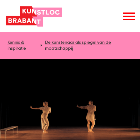
Kennis &
De kunstenaar als spiegel van de
inspiratie
maatschappij