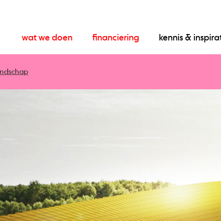
wat we doen
financiering
kennis & inspira
andschap