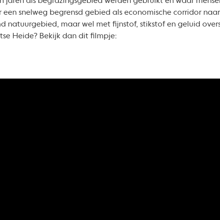
n jaren als begrazingsgebied werden gebruikt en waar mensen 
or een snelweg begrensd gebied als economische corridor naar
 natuurgebied, maar wel met fijnstof, stikstof en geluid over
e Heide? Bekijk dan dit filmpje: