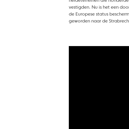
heideterreinen die honderde
vestigden. Nu is het een do
de Europese status beschermd
geworden naar de Strabrechts