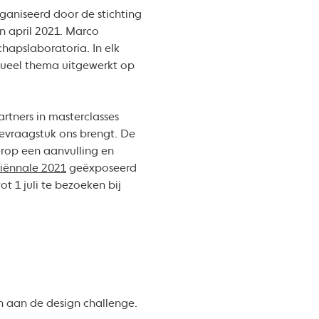
ganiseerd door de stichting
n april 2021. Marco
hapslaboratoria. In elk
ctueel thema uitgewerkt op
rtners in masterclasses
ievraagstuk ons brengt. De
erop een aanvulling en
iënnale 2021
geëxposeerd
 1 juli te bezoeken bij
 aan de design challenge.