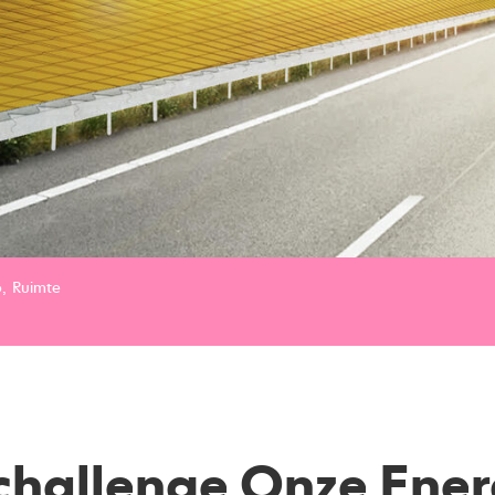
p
Ruimte
challenge Onze Ener