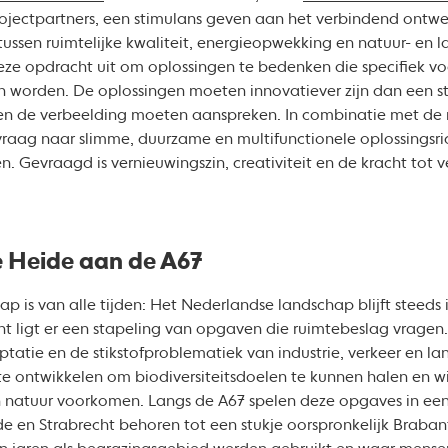
rojectpartners, een stimulans geven aan het verbindend ontw
ssen ruimtelijke kwaliteit, energieopwekking en natuur- en 
 opdracht uit om oplossingen te bedenken die specifiek voor
 worden. De oplossingen moeten innovatiever zijn dan een s
ullen de verbeelding moeten aanspreken. In combinatie met de
vraag naar slimme, duurzame en multifunctionele oplossingsri
 Gevraagd is vernieuwingszin, creativiteit en de kracht tot 
e Heide aan de A67
p is van alle tijden: Het Nederlandse landschap blijft steeds 
t ligt er een stapeling van opgaven die ruimtebeslag vrage
tatie en de stikstofproblematiek van industrie, verkeer en lan
e ontwikkelen om biodiversiteitsdoelen te kunnen halen en wi
n natuur voorkomen. Langs de A67 spelen deze opgaves in ee
 en Strabrecht behoren tot een stukje oorspronkelijk Braban