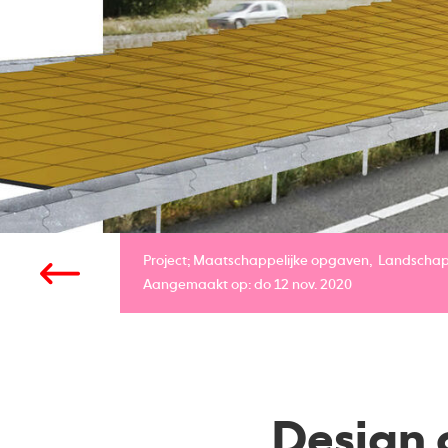
Project;
Maatschappelijke opgaven
Landscha
Aangemaakt op: do 12 nov. 2020
Design 