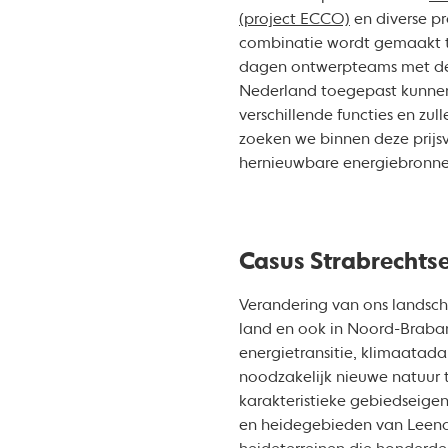
(project ECCO)
en diverse p
combinatie wordt gemaakt tu
dagen ontwerpteams met deze
Nederland toegepast kunnen
verschillende functies en z
zoeken we binnen deze prijs
hernieuwbare energiebronnen.
Casus Strabrechts
Verandering van ons landscha
land en ook in Noord-Braban
energietransitie, klimaatadap
noodzakelijk nieuwe natuur t
karakteristieke gebiedseige
en heidegebieden van Leende