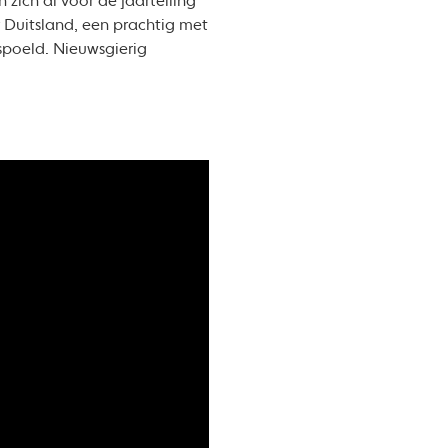
zich al voor de jaartelling
 Duitsland, een prachtig met
spoeld. Nieuwsgierig