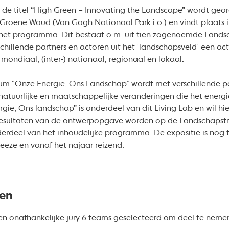
de titel “High Green – Innovating the Landscape” wordt geor
Groene Woud (Van Gogh Nationaal Park i.o.) en vindt plaats i
 het programma. Dit bestaat o.m. uit tien zogenoemde Landsc
chillende partners en actoren uit het ‘landschapsveld’ een a
 mondiaal, (inter-) nationaal, regionaal en lokaal.
um “Onze Energie, Ons Landschap” wordt met verschillende pa
 natuurlijke en maatschappelijke veranderingen die het energ
ie, Ons landschap” is onderdeel van dit Living Lab en wil hi
e resultaten van de ontwerpopgave worden op de
Landschapstr
deel van het inhoudelijke programma. De expositie is nog tot
eeze en vanaf het najaar reizend.
ten
een onafhankelijke jury
6 teams
geselecteerd om deel te nemen