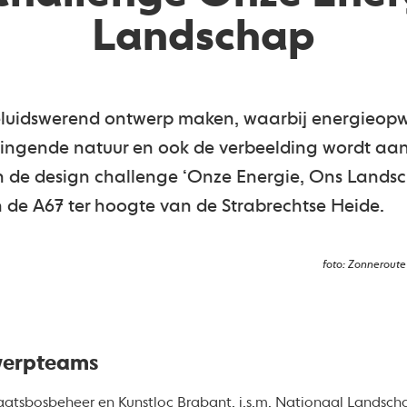
Landschap
luidswerend ontwerp maken, waarbij energieop
ingende natuur en ook de verbeelding wordt aa
n de design challenge ‘Onze Energie, Ons Landsc
de A67 ter hoogte van de Strabrechtse Heide.
foto: Zonneroute
werpteams
aatsbosbeheer
en Kunstloc Brabant, i.s.m.
Nationaal Landsch