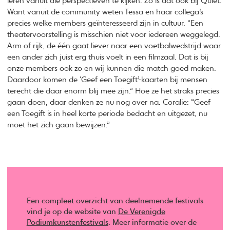
leren vanuit die perspectieven te kijken. Zo is dat ook bij Quiet.
Want vanuit de community weten Tessa en haar collega’s
precies welke members geïnteresseerd zijn in cultuur. “Een
theatervoorstelling is misschien niet voor iedereen weggelegd.
Arm of rijk, de één gaat liever naar een voetbalwedstrijd waar
een ander zich juist erg thuis voelt in een filmzaal. Dat is bij
onze members ook zo en wij kunnen die match goed maken.
Daardoor komen de ‘Geef een Toegift’-kaarten bij mensen
terecht die daar enorm blij mee zijn.” Hoe ze het straks precies
gaan doen, daar denken ze nu nog over na. Coralie: “Geef
een Toegift is in heel korte periode bedacht en uitgezet, nu
moet het zich gaan bewijzen.”
Een compleet overzicht van deelnemende festivals
vind je op de website van
De Verenigde
Podiumkunstenfestivals
. Meer informatie over de