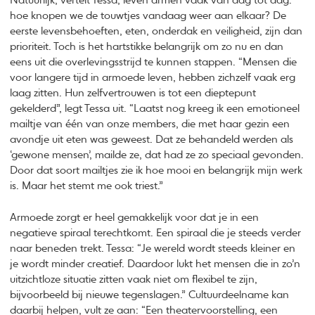
Natuurlijk, vertelt Tessa, leven armen vaak van dag tot dag:
hoe knopen we de touwtjes vandaag weer aan elkaar? De
eerste levensbehoeften, eten, onderdak en veiligheid, zijn dan
prioriteit. Toch is het hartstikke belangrijk om zo nu en dan
eens uit die overlevingsstrijd te kunnen stappen. “Mensen die
voor langere tijd in armoede leven, hebben zichzelf vaak erg
laag zitten. Hun zelfvertrouwen is tot een dieptepunt
gekelderd”, legt Tessa uit. “Laatst nog kreeg ik een emotioneel
mailtje van één van onze members, die met haar gezin een
avondje uit eten was geweest. Dat ze behandeld werden als
‘gewone mensen’, mailde ze, dat had ze zo speciaal gevonden.
Door dat soort mailtjes zie ik hoe mooi en belangrijk mijn werk
is. Maar het stemt me ook triest.”
Armoede zorgt er heel gemakkelijk voor dat je in een
negatieve spiraal terechtkomt. Een spiraal die je steeds verder
naar beneden trekt. Tessa: “Je wereld wordt steeds kleiner en
je wordt minder creatief. Daardoor lukt het mensen die in zo’n
uitzichtloze situatie zitten vaak niet om flexibel te zijn,
bijvoorbeeld bij nieuwe tegenslagen.” Cultuurdeelname kan
daarbij helpen, vult ze aan: “Een theatervoorstelling, een