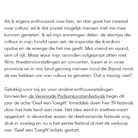
Als ik ergens enthousiast over ben, en dan gaat het meestal
over cultuur, wil ik dat zoveel mogelijk mensen met me mee
kunnen genieten. Ik wil mijn ervaringen delen: de deurtjes die
cultuur in mijn hoofd open zet, de inspiratie die ik erdoor
opdoe en de energie die het me geeft. Met vriend en vijand,
arm of rijk. Maar waar mijn avonden volgepropt zitten met
films, theatervoorstellingen en concerten, lopen er in onze
provincie en in ons land genoeg mensen rond die (bijna) nooit
de eer hebben om van cultuur te genieten. Dat is treurig, niet?
Gelukkig voor mij en voor andere enthousiastelingen
lanceerden
de Verenigde Podiumkunstenfestivals
begin dit
jaar de actie ‘Geef een Toegift’. Inmiddels doen hier 39 festivals
door het hele land aan mee. Het idee werd in sneltreinvaart
opgestart: in december waren de deelnemende festivals nog
druk in overleg en nu is het eerste festival al met de verkoop
van ‘Geef een Toegift’-tickets gestart.