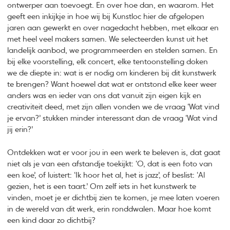
ontwerper aan toevoegt. En over hoe dan, en waarom. Het
geeft een inkijkje in hoe wij bij Kunstloc hier de afgelopen
jaren aan gewerkt en over nagedacht hebben, met elkaar en
met heel veel makers samen. We selecteerden kunst uit het
landelijk aanbod, we programmeerden en stelden samen. En
bij elke voorstelling, elk concert, elke tentoonstelling doken
we de diepte in: wat is er nodig om kinderen bij dit kunstwerk
te brengen? Want hoewel dat wat er ontstond elke keer weer
anders was en ieder van ons dat vanuit zijn eigen kijk en
creativiteit deed, met zijn allen vonden we de vraag ‘Wat vind
je ervan?’ stukken minder interessant dan de vraag ‘Wat vind
jij erin?’
Ontdekken wat er voor jou in een werk te beleven is, dat gaat
niet als je van een afstandje toekijkt: ‘O, dat is een foto van
een koe’, of luistert: ‘Ik hoor het al, het is jazz’, of beslist: ‘Al
gezien, het is een taart.’ Om zelf iets in het kunstwerk te
vinden, moet je er dichtbij zien te komen, je mee laten voeren
in de wereld van dit werk, erin ronddwalen. Maar hoe komt
een kind daar zo dichtbij?