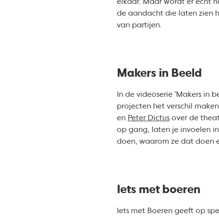
elkaar. Maar wordt er echt 
de aandacht die laten zien 
van partijen.
Makers in Beeld
In de videoserie 'Makers in b
projecten het verschil maken
en
Peter Dictus
over de theat
op gang, laten je invoelen i
doen, waarom ze dat doen 
Iets met boeren
Iets met Boeren geeft op spe