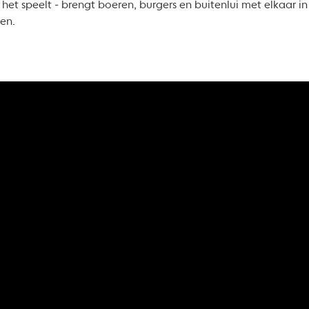
het speelt - brengt boeren, burgers en buitenlui met elkaar in
ten.