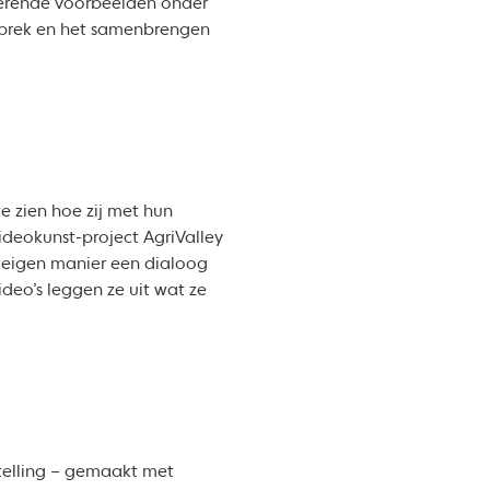
irerende voorbeelden onder
esprek en het samenbrengen
we zien hoe zij met hun
ideokunst-project AgriValley
 eigen manier een dialoog
deo’s leggen ze uit wat ze
stelling – gemaakt met