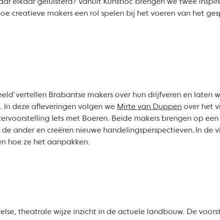
naar elkaar geluisterd? Vanuit Kunstloc brengen we twee insp
hoe creatieve makers een rol spelen bij het voeren van het g
eeld' vertellen Brabantse makers over hun drijfveren en laten 
. In deze afleveringen volgen we
Mirte van Duppen
over het v
ervoorstelling Iets met Boeren. Beide makers brengen op een
n de ander en creëren nieuwe handelingsperspectieven. In de vi
en hoe ze het aanpakken.
else, theatrale wijze inzicht in de actuele landbouw. De voor