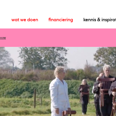
wat we doen
financiering
kennis & inspira
bouw