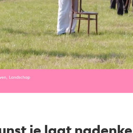
ven
Landschap
unst je laat nadenke