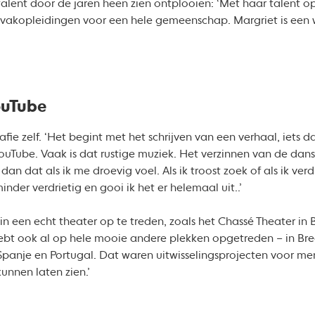
alent door de jaren heen zien ontplooien: ‘Met haar talent o
akopleidingen voor een hele gemeenschap. Margriet is een w
ouTube
fie zelf. ‘Het begint met het schrijven van een verhaal, iets dat
ouTube. Vaak is dat rustige muziek. Het verzinnen van de dans 
 dan dat als ik me droevig voel. Als ik troost zoek of als ik ve
der verdrietig en gooi ik het er helemaal uit..’
in een echt theater op te treden, zoals het Chassé Theater in 
hebt ook al op hele mooie andere plekken opgetreden – in Bre
 Spanje en Portugal. Dat waren uitwisselingsprojecten voor m
unnen laten zien.’