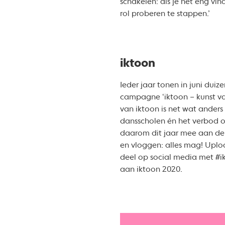
schakelen: als je het eng vin
rol proberen te stappen.’
iktoon
Ieder jaar tonen in juni dui
campagne ‘iktoon – kunst van
van iktoon is net wat ander
dansscholen én het verbod op
daarom dit jaar mee aan de 
en vloggen: alles mag! Uplo
deel op social media met 
aan iktoon 2020.