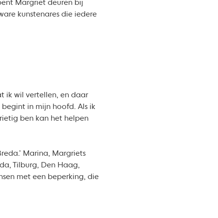
pent Margriet deuren bij
are kunstenares die iedere
 ik wil vertellen, en daar
begint in mijn hoofd. Als ik
rdrietig ben kan het helpen
Breda.’ Marina, Margriets
da, Tilburg, Den Haag,
ensen met een beperking, die