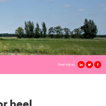
Deel mij op:
or heel