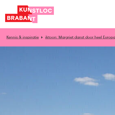
Kennis & inspiratie
iktoon: Margriet danst door heel Europ