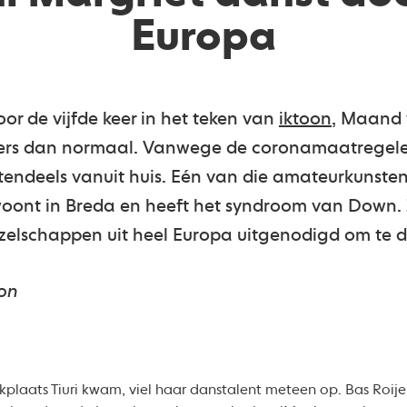
Europa
or de vijfde keer in het teken van
iktoon
, Maand 
nders dan normaal. Vanwege de coronamaatregelen
rotendeels vanuit huis. Eén van die amateurkunste
 woont in Breda en heeft het syndroom van Down
zelschappen uit heel Europa uitgenodigd om te 
on
plaats Tiuri kwam, viel haar danstalent meteen op. Bas Roijen i