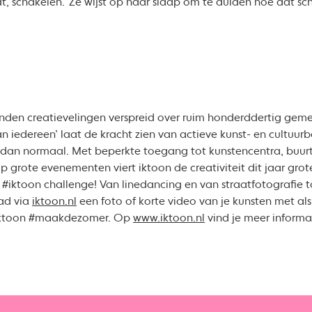
dt, schakelen.’ Ze wijst op haar slaap om te duiden hoe dat sc
zenden creatievelingen verspreid over ruim honderddertig gem
 iedereen’ laat de kracht zien van actieve kunst- en cultuurbe
s dan normaal. Met beperkte toegang tot kunstencentra, buurt
 grote evenementen viert iktoon de creativiteit dit jaar grot
#iktoon challenge! Van linedancing en van straatfotografie
ad via
iktoon.nl
een foto of korte video van je kunsten met a
#iktoon #maakdezomer. Op
www.iktoon.nl
vind je meer inform