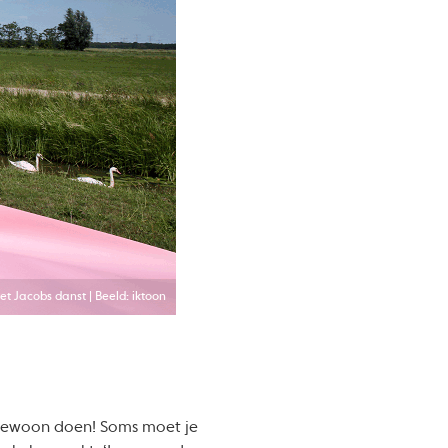
et Jacobs danst | Beeld: iktoon
 ‘Gewoon doen! Soms moet je