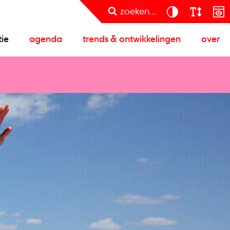
zoeken...
tie
agenda
trends & ontwikkelingen
over