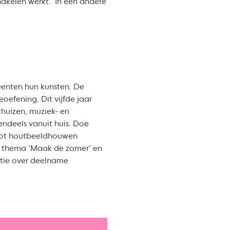
hakelen werkt. ‘In een andere
eenten hun kunsten. De
oefening. Dit vijfde jaar
huizen, muziek- en
endeels vanuit huis. Doe
 tot houtbeeldhouwen
ls thema ‘Maak de zomer’ en
atie over deelname