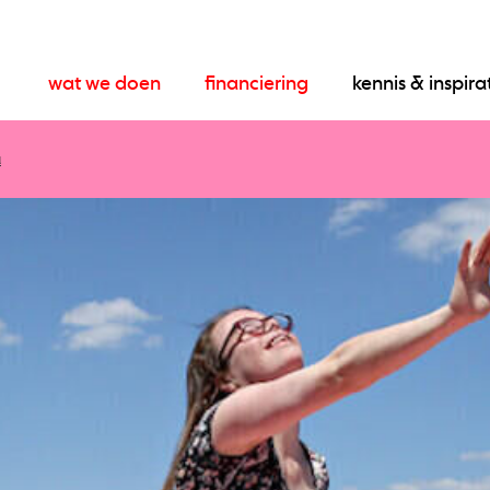
wat we doen
financiering
kennis & inspira
a