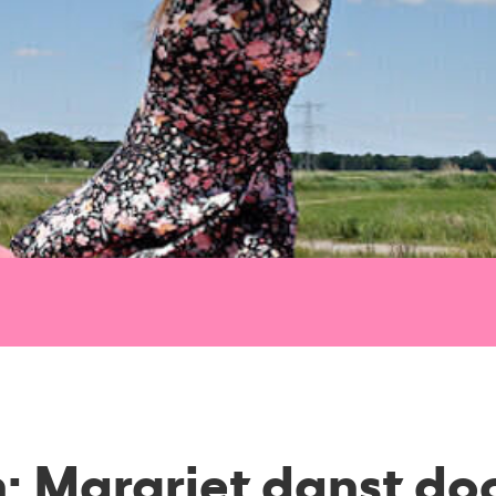
: Margriet danst do