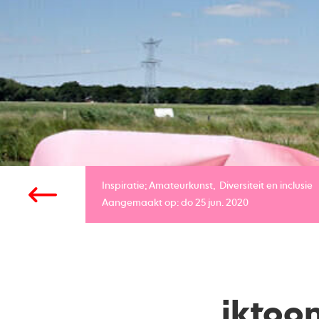
Inspiratie;
Amateurkunst
Diversiteit en inclusie
Aangemaakt op: do 25 jun. 2020
iktoon