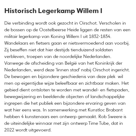
Historisch Legerkamp Willem I
Die verbinding wordt ook gezocht in Oirschot. Verscholen in
de bossen op de Oostelbeerse Heide liggen de resten van een
militair legerkamp van Koning Willem I uit 1832-1834.
Wandelaars en fietsers gaan er nietsvermoedend aan voorbij.
Zij beseffen niet dat hier destijds tienduizend soldaten
verbleven, troepen van de noordelijke Nederlanden.
Vanwege de afscheiding van België van het Koninkrijk der
Nederlanden, werd deze ‘linnen stad’ nabij Oirschot ingericht.
De bewogen en bijzondere geschiedenis van deze plek wil
men op eigentijdse wijze beleefbaar en zichtbaar maken. Het
gebied dient ontsloten te worden met wandel- en fietspaden,
bewegwijzering en beeldende objecten of landschappelijke
ingrepen die het publiek een bijzondere ervaring geven van
wat hier eens was. In samenwerking met Kunstloc Brabant
hebben 4 kunstenaars een ontwerp gemaakt. Rob Sweere is
de uiteindelijke winnaar met zijn ontwerp Time Tube, dat in
2022 wordt uitgevoerd.