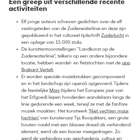
Een greep uit verschillende recente
activiteiten
Elf jonge auteurs schreven gedichten over de elf
vestingsteden van de Zuiderwaterlinie en deze zijn
gepubliceerd in het cultureel tijdschrift
Zuiderlucht
in
een oplage van 15.000 stuks.
De kunsttentoonstellingen “Landkunst op de
Zuiderwaterlinie”, telkens op een andere bijzondere
locatie, hebben wandel- en fietstochten met de
app
Brabant Vertelt
.
Er worden speciale muziekstukken gecomponeerd
en in het landschap zijn opera’s opgevoerd. Tijdens
de feestelijke
Mars
(tijdens het Europees jaar van
het Erfgoed) liepen honderden wandelaars langs de
linie gedurende een week, terwijl ze met de fanfare
muziek maakten. Het kunstwerk
‘Niet vechten maar
hechten’
van kunstenaar Tijs Rooijakkers, een grote
houten naald met een blauwe draad als verbindend
element, werd als een banier meegedragen. Zo
werd de verbinding van geschiedenis, cultuur en