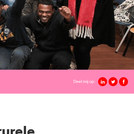
Deel mij op:
turele