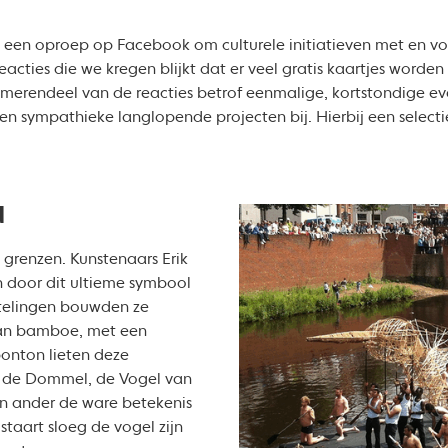
 een oproep op Facebook om culturele initiatieven met en voo
reacties die we kregen blijkt dat er veel gratis kaartjes word
et merendeel van de reacties betrof eenmalige, kortstondige 
en sympathieke langlopende projecten bij. Hierbij een selecti
d
 grenzen. Kunstenaars Erik
en door dit ultieme symbool
htelingen bouwden ze
an bamboe, met een
onton lieten deze
op de Dommel, de Vogel van
een ander de ware betekenis
staart sloeg de vogel zijn