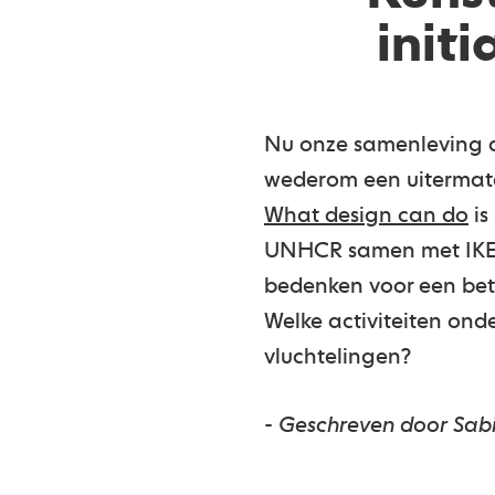
init
Nu onze samenleving do
wederom een uitermate
What design can do
is
UNHCR samen met IKEA
bedenken voor een bete
Welke activiteiten ond
vluchtelingen?
- Geschreven door Sab