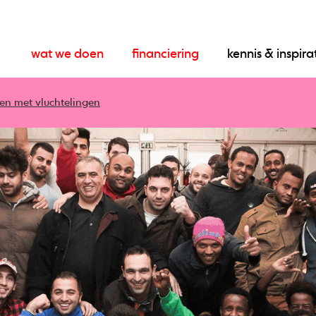
wat we doen
financiering
kennis & inspira
even met vluchtelingen