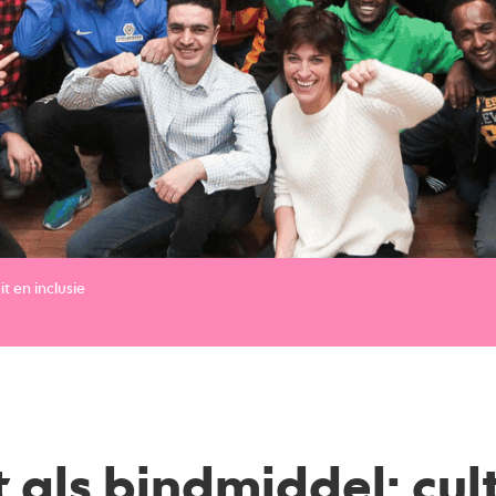
it en inclusie
 als bindmiddel: cul