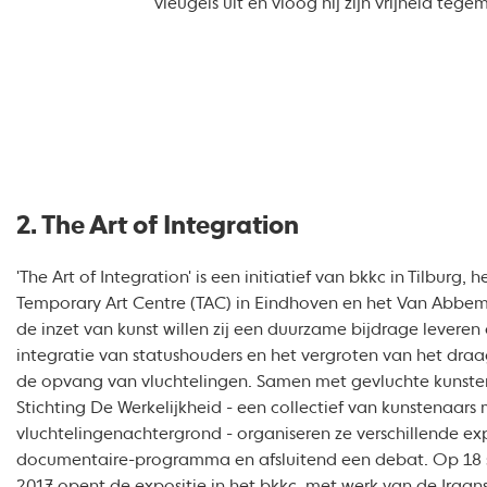
vleugels uit en vloog hij zijn vrijheid tege
2. The Art of Integration
'The Art of Integration' is een initiatief van bkkc in Tilburg, h
Temporary Art Centre (TAC) in Eindhoven en het Van Abbe
de inzet van kunst willen zij een duurzame bijdrage leveren
integratie van statushouders en het vergroten van het dra
de opvang van vluchtelingen. Samen met gevluchte kunste
Stichting De Werkelijkheid - een collectief van kunstenaars
vluchtelingenachtergrond - organiseren ze verschillende exp
documentaire-programma en afsluitend een debat. Op 18
2017 opent de expositie in het bkkc, met werk van de Iraan