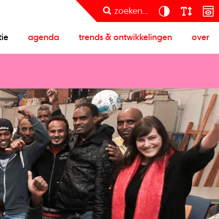
zoeken...
tie
agenda
trends & ontwikkelingen
over