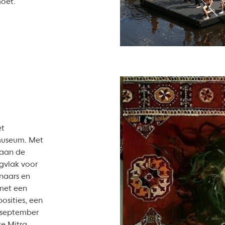
moet.
et
museum. Met
 aan de
agvlak voor
naars en
 met een
osities, een
 september
se Mitra