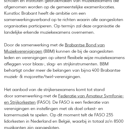
scholen en instituten gebruikmaken van muziekexamens die
afgenomen worden op de gemeentelijke examenlocaties.
Kunstloc Brabant heeft de ambitie om een
samenwerkingsverband op te richten waarin alle aangesloten
organisaties participeren. Op termijn zal deze organisatie de
landelijke erkende muziekexamens overnemen.
Door de samenwerking met de
Brabantse Bond van
Muziekverenigingen
(BBM) kunnen de bij de aangesloten
leden en verenigingen op uiterst flexibele wijze muziekexamens
afleggen voor blaas-, slag- en strijkinstrumenten. BBM
behartigt onder meer de belangen van bijna 400 Brabantse
muziek- & majorette/twirl-verenigingen.
Het aanbod van de strijkersexamens komt tot stand
door samenwerking met de
Federatie van Amateur Symfonie-
en Strijkorkesten
(FASO). De FASO is een federatie van
verenigingen en instellingen met als doel orkest- en
kamermuziek te spelen. Op dit moment telt de FASO 235
lidorkesten in Nederland en België, waarbij in totaal zo'n 8500
muzikanten zijn aangesloten.