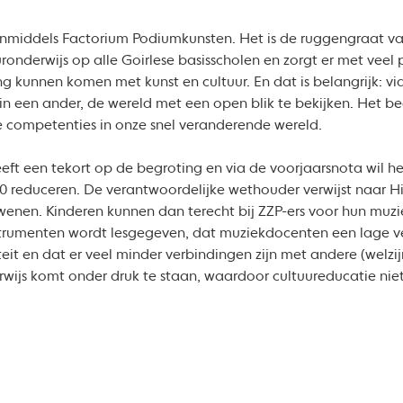
inmiddels Factorium Podiumkunsten. Het is de ruggengraat van
ronderwijs op alle Goirlese basisscholen en zorgt er met veel 
g kunnen komen met kunst en cultuur. En dat is belangrijk: via
 in een ander, de wereld met een open blik te bekijken. Het b
 competenties in onze snel veranderende wereld.
ft een tekort op de begroting en via de voorjaarsnota wil he
 € 0 reduceren. De verantwoordelijke wethouder verwijst naar H
wenen. Kinderen kunnen dan terecht bij ZZP-ers voor hun muzie
strumenten wordt lesgegeven, dat muziekdocenten een lage ve
teit en dat er veel minder verbindingen zijn met andere (welzij
ijs komt onder druk te staan, waardoor cultuureducatie niet