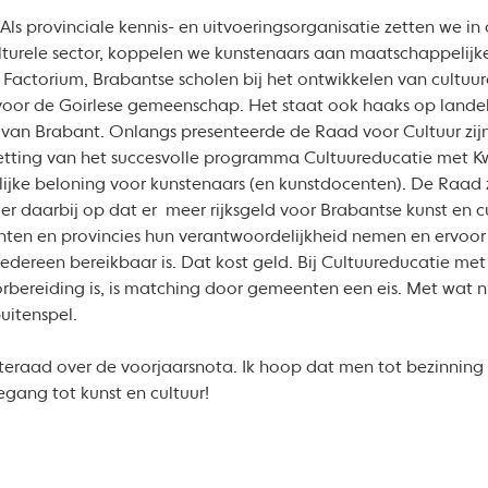
 Als provinciale kennis- en uitvoeringsorganisatie zetten we i
turele sector, koppelen we kunstenaars aan maatschappelijk
 Factorium, Brabantse scholen bij het ontwikkelen van cultuur
t voor de Goirlese gemeenschap. Het staat ook haaks op landel
 van Brabant. Onlangs presenteerde de Raad voor Cultuur zijn
orzetting van het succesvolle programma Cultuureducatie met Kwa
lijke beloning voor kunstenaars (en kunstdocenten). De Raad z
jst er daarbij op dat er meer rijksgeld voor Brabantse kunst e
nten en provincies hun verantwoordelijkheid nemen en ervoo
edereen bereikbaar is. Dat kost geld. Bij Cultuureducatie met 
oorbereiding is, is matching door gemeenten een eis. Met wat nu
buitenspel.
raad over de voorjaarsnota. Ik hoop dat men tot bezinning
gang tot kunst en cultuur!