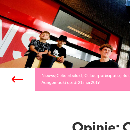
Nieuws;
Cultuurbeleid
Cultuurparticipatie
Bui
Aangemaakt op: di 21 mei 2019
Opinie: 