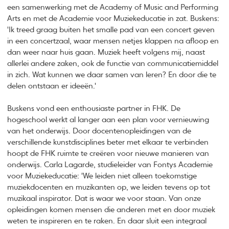
een samenwerking met de Academy of Music and Performing
Arts en met de Academie voor Muziekeducatie in zat. Buskens:
'Ik treed graag buiten het smalle pad van een concert geven
in een concertzaal, waar mensen netjes klappen na afloop en
dan weer naar huis gaan. Muziek heeft volgens mij, naast
allerlei andere zaken, ook de functie van communicatiemiddel
in zich. Wat kunnen we daar samen van leren? En door die te
delen ontstaan er ideeën.'
Buskens vond een enthousiaste partner in FHK. De
hogeschool werkt al langer aan een plan voor vernieuwing
van het onderwijs. Door docentenopleidingen van de
verschillende kunstdisciplines beter met elkaar te verbinden
hoopt de FHK ruimte te creëren voor nieuwe manieren van
onderwijs. Carla Lagarde, studieleider van Fontys Academie
voor Muziekeducatie: 'We leiden niet alleen toekomstige
muziekdocenten en muzikanten op, we leiden tevens op tot
muzikaal inspirator. Dat is waar we voor staan. Van onze
opleidingen komen mensen die anderen met en door muziek
weten te inspireren en te raken. En daar sluit een integraal