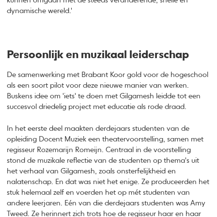
kunnen omgaan met de steeds veranderende, snelle en
dynamische wereld.'
Persoonlijk en muzikaal leiderschap
De samenwerking met Brabant Koor gold voor de hogeschool
als een soort pilot voor deze nieuwe manier van werken.
Buskens idee om 'iets' te doen met Gilgamesh leidde tot een
succesvol driedelig project met educatie als rode draad.
In het eerste deel maakten derdejaars studenten van de
opleiding Docent Muziek een theatervoorstelling, samen met
regisseur Rozemarijn Romeijn. Centraal in de voorstelling
stond de muzikale reflectie van de studenten op thema's uit
het verhaal van Gilgamesh, zoals onsterfelijkheid en
nalatenschap. En dat was niet het enige. Ze produceerden het
stuk helemaal zelf en voerden het op mét studenten van
andere leerjaren. Eén van die derdejaars studenten was Amy
Tweed. Ze herinnert zich trots hoe de regisseur haar en haar