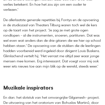
verlies betekent. En hoe het zou zijn om een ouder te
verliezen.'
De allerlaatste generale repetities bij Fontys en de opvoering
in de studiozaal van Theaters Tilburg waren toch wel de kers
op de taart van het project. 'Je zag ze met grote ogen
rondlopen - al die instrumenten, snoeren, partituren. Dat was
wel even wat anders dan de drie gitaren die we hier op school
hebben staan.' De opvoering van de stukken die de leerlingen
hadden voorbereid werd ingeleid door dirigent Louis Buskens.
Glimlachend vertelt hij: 'Het verrast me altijd zeer waar jonge
mensen mee komen. Erg interessant. Dat voegt voor mij ook
weer iets nieuws toe aan mijn blik op de wereld, steeds weer.'
Muzikale inspirators
En dan: het slotstuk van het omvangrijke Gilgamesh- project.
De uitvoering van het oratorium van Bohuslav Martinů, door