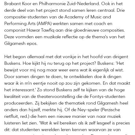
Brabant Koor en Philharmonie Zuid-Nederland. Ook in het
derde deel van het project stond samen leren centraal. Drie
compositie-studenten van de Academy of Music and
Performing Arts (AMPA) werkten samen met coach en
componist Hawar Tawfiq aan drie gloednieuwe composities.
Deze vormden een muzikale reflectie op de thema's van het
Gilgamesh epos.
Het begon allemaal met dat vonkje in het hoofd van dirigent
Buskens. Hoe kijkt hij nu terug op het project? Buskens: 'Het
bewijst voor mij nog maar weer eens wat ik eigenlijk al wist.
Door samen dingen te doen, te ontwikkelen doe ik dingen
waar ik in m'n eentje nooit op zou zijn gekomen. En dat maakt
het interessant.' Zo stond Buskens zelf te kijken van de hoge
kwaliteit van de theatervoorstelling die de Fontys-studenten
produceerden. Zij bekijken de thematiek rond Gilgamesh heel
anders dan hijzelf, merkte hij. Of de Ney-speler (Perzische
rietfluit, red.) die hem een nieuwe manier van naar muziek
luisteren liet zien. 'Wat ik wil bereiken als ik zelf lesgeef is precies
dit: dat studenten werelden leren kennen waarvan ze van