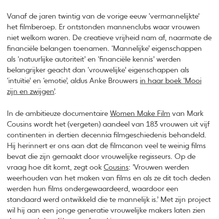
Vanaf de jaren twintig van de vorige eeuw ‘vermannelijkte’
het filmberoep. Er ontstonden mannenclubs waar vrouwen
niet welkom waren. De creatieve vrijheid nam af, naarmate de
financiële belangen toenamen. ‘Mannelijke’ eigenschappen
als ‘natuurlijke autoriteit’ en ‘financiële kennis’ werden
belangrijker geacht dan ‘vrouwelijke’ eigenschappen als
‘intuïtie’ en ‘emotie’, aldus Anke Brouwers
in haar boek ‘Mooi
zijn en zwijgen’
.
In de ambitieuze documentaire
Women Make Film
van Mark
Cousins wordt het (vergeten) aandeel van 183 vrouwen uit vijf
continenten in dertien decennia filmgeschiedenis behandeld.
Hij herinnert er ons aan dat de filmcanon veel te weinig films
bevat die zijn gemaakt door vrouwelijke regisseurs. Op de
vraag hoe dit komt, zegt ook
Cousins
: ’Vrouwen werden
weerhouden van het maken van films en als ze dit toch deden
werden hun films ondergewaardeerd, waardoor een
standaard werd ontwikkeld die te mannelijk is.’ Met zijn project
wil hij aan een jonge generatie vrouwelijke makers laten zien