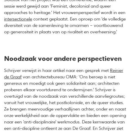
sessie werd gewijd aan 'Feminist, decolonial and queer
approaches to heritage.' Het vrouwenperspectief wordt in een
intersectionele
context geplaatst. Een oproep om 'de volledige
diversiteit van de samenleving te omarmen – voortbouwend
op generositeit in plaats van op rivaliteit en overheersing.’
Noodzaak voor andere perspectieven
Schrijver verwijst in haar artikel naar een gesprek met
Reinier
de Graaf
van architectebureau OMA: ‘Ons beroep is niet
genereus en moedigt ook geen solidariteit aan; architecten
proberen elkaar voortdurend te ondermijnen.’ Schrijver is
overtuigd van de noodzaak van verschillende aanvliegroutes;
vanuit het vrouwelijke, het postkoloniale, en de queer studies.
Ze brengen meervoudige verhaallijnen achter, onder en naast
onze werkelijkheid aan de oppervlakte en bieden een opening
naar een ‘anti-disciplinaire’ werkmodus. Deze kernwaarde van
een anti-discipline ontleent ze aan De Graaf. En Schrijver ziet