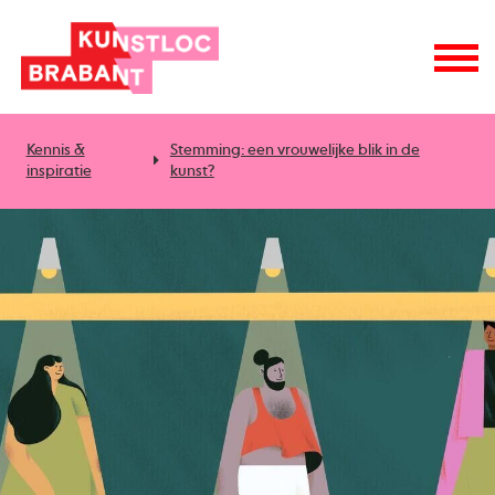
Kennis &
Stemming: een vrouwelijke blik in de
inspiratie
kunst?