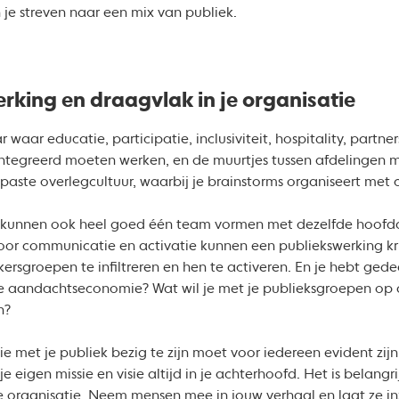
je streven naar een mix van publiek.
king en draagvlak in je organisatie
 waar educatie, participatie, inclusiviteit, hospitality, partn
ntegreerd moeten werken, en de muurtjes tussen afdelingen 
ste overlegcultuur, waarbij je brainstorms organiseert met co
 kunnen ook heel goed één team vormen met dezelfde hoofddo
voor communicatie en activatie kunnen een publiekswerking kr
rsgroepen te infiltreren en hen te activeren. En je hebt ged
 aandachtseconomie? Wat wil je met je publieksgroepen op d
jn?
e met je publiek bezig te zijn moet voor iedereen evident zijn
 je eigen missie en visie altijd in je achterhoofd. Het is belan
e organisatie. Neem mensen mee in jouw verhaal en laat ze i