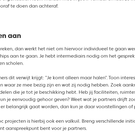
ooraf te doen dan achteraf.
en aan
eken, dan werkt het niet om hiervoor individueel te gaan wer
ips aan te gaan. Je hebt intermediairs nodig om het gespre
 en scholen.
ners dit verwijt krijgt: "Je komt alleen maar halen". Toon intere
en waar ze mee bezig zijn en wat zij nodig hebben. Zoek aan
len die je tot je beschikking hebt. Heb jij faciliteiten, ruim
un je eenvoudig gehoor geven? Weet wat je partners drijft zod
t er belangrijk gaat worden, dan kun je daar voorstellingen 
c projecten is hierbij ook een valkuil. Breng verschillende ini
ent aanspreekpunt bent voor je partners.