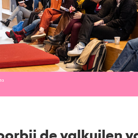
ta
oorbij de valkuilen v