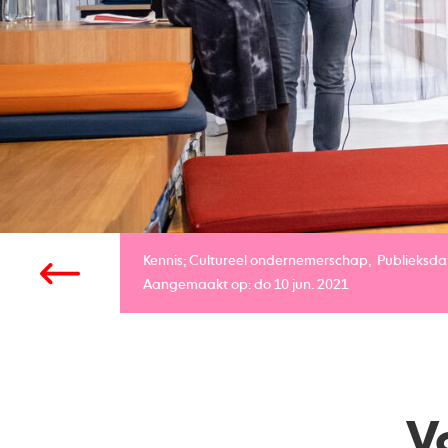
Kennis;
Cultureel ondernemerschap
Publieksda
Aangemaakt op: do 10 jun. 2021
V