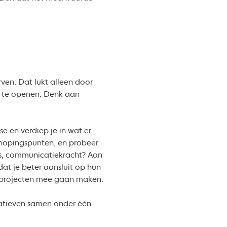
ven. Dat lukt alleen door
k te openen. Denk aan
sse en verdiep je in wat er
knopingspunten, en probeer
tes, communicatiekracht? Aan
at je beter aansluit op hun
of projecten mee gaan maken.
tiatieven samen onder één