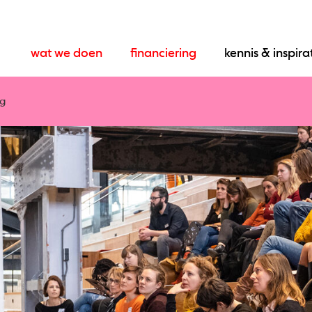
wat we doen
financiering
kennis & inspira
ng