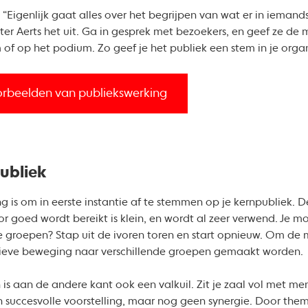
. “Eigenlijk gaat alles over het begrijpen van wat er in iemands
er Aerts het uit. Ga in gesprek met bezoekers, en geef ze de m
m of op het podium. Zo geef je het publiek een stem in je organ
orbeelden van publiekswerking
publiek
ing is om in eerste instantie af te stemmen op je kernpubliek.
r goed wordt bereikt is klein, en wordt al zeer verwend. Je mo
groepen? Stap uit de ivoren toren en start opnieuw. Om de 
ieve beweging naar verschillende groepen gemaakt worden.
s aan de andere kant ook een valkuil. Zit je zaal vol met 
 succesvolle voorstelling, maar nog geen synergie. Door them