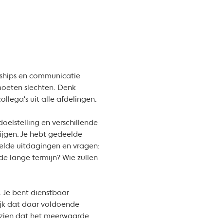
erships en communicatie
moeten slechten. Denk
llega's uit alle afdelingen.
elstelling en verschillende
ijgen. Je hebt gedeelde
eelde uitdagingen en vragen:
e lange termijn? Wie zullen
. Je bent dienstbaar
grijk dat daar voldoende
nzien dat het meerwaarde