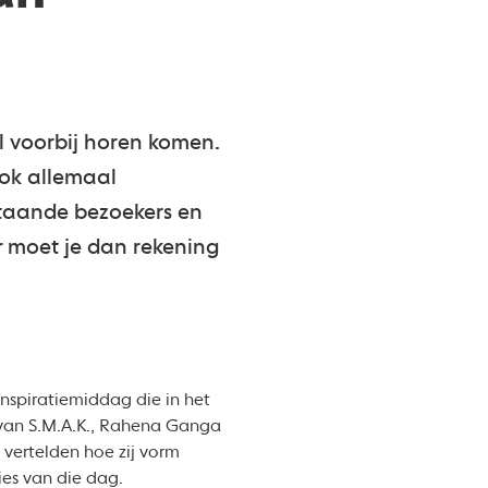
l voorbij horen komen.
ook allemaal
estaande bezoekers en
ar moet je dan rekening
nspiratiemiddag die in het
s van S.M.A.K., Rahena Ganga
vertelden hoe zij vorm
ies van die dag.