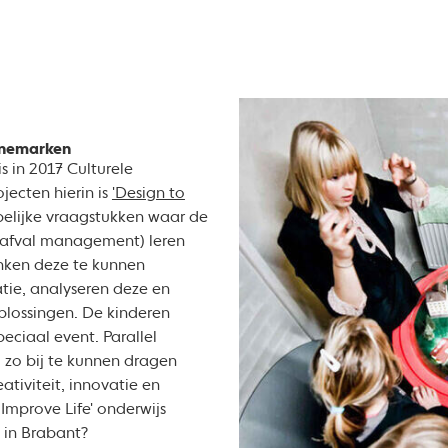
enemarken
 in 2017 Culturele
ecten hierin is
'Design to
elijke vraagstukken waar de
n afval management) leren
nken deze te kunnen
tie, analyseren deze en
plossingen. De kinderen
eciaal event. Parallel
m zo bij te kunnen dragen
tiviteit, innovatie en
Improve Life' onderwijs
 in Brabant?