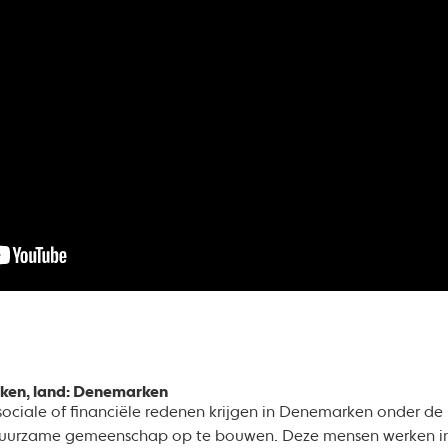
ken, land: Denemarken
sociale of financiële redenen krijgen in Denemarken onder 
 duurzame gemeenschap op te bouwen. Deze mensen werken i