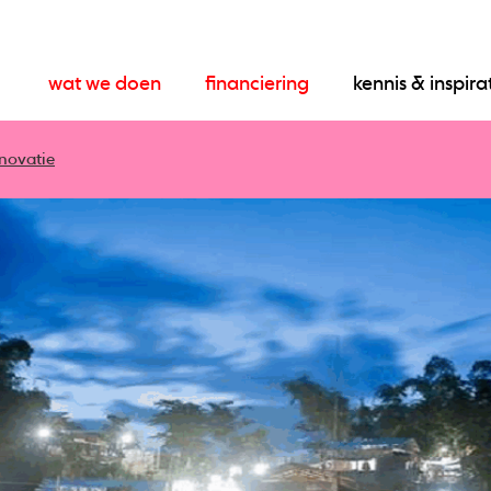
wat we doen
financiering
kennis & inspira
novatie