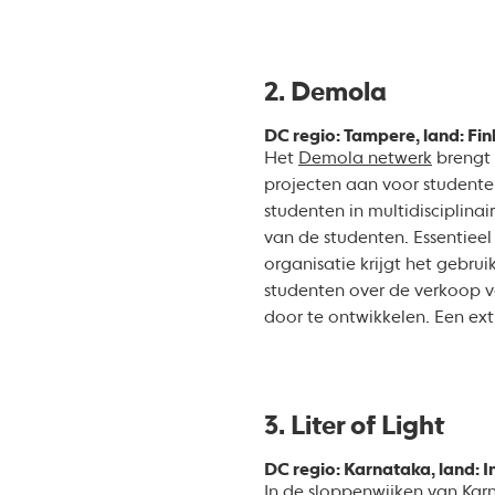
2. Demola
DC regio: Tampere, land: Fi
Het
Demola netwerk
brengt 
projecten aan voor studenten
studenten in multidisciplina
van de studenten. Essentiee
organisatie krijgt het gebr
studenten over de verkoop va
door te ontwikkelen. Een ex
3. Liter of Light
DC regio: Karnataka, land: I
In de sloppenwijken van Karn