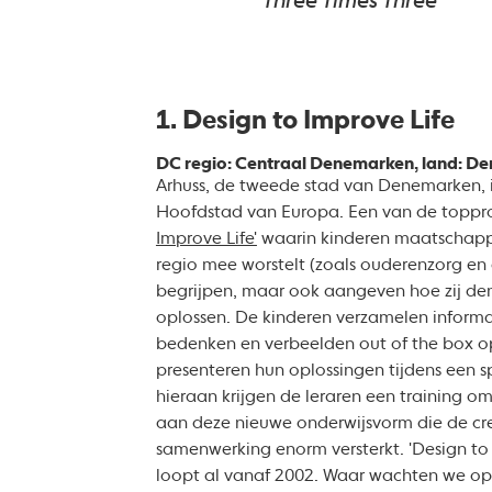
Three Times Three
1. Design to Improve Life
DC regio: Centraal Denemarken, land: D
Arhuss, de tweede stad van Denemarken, is
Hoofdstad van Europa. Een van de topproj
Improve Life'
waarin kinderen maatschapp
regio mee worstelt (zoals ouderenzorg e
begrijpen, maar ook aangeven hoe zij de
oplossen. De kinderen verzamelen informa
bedenken en verbeelden out of the box o
presenteren hun oplossingen tijdens een sp
hieraan krijgen de leraren een training o
aan deze nieuwe onderwijsvorm die de crea
samenwerking enorm versterkt. 'Design to 
loopt al vanaf 2002. Waar wachten we op