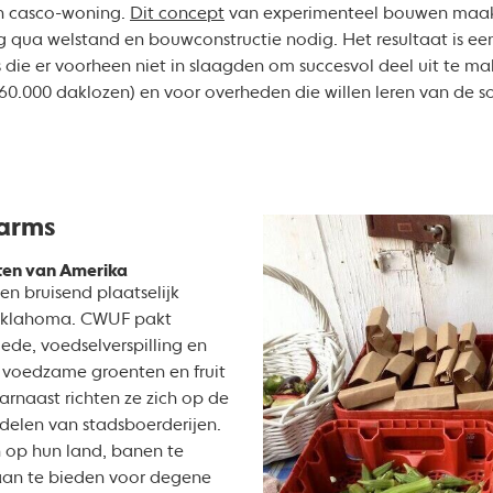
n casco-woning.
Dit concept
van experimenteel bouwen maakt
g qua welstand en bouwconstructie nodig. Het resultaat is een
e er voorheen niet in slaagden om succesvol deel uit te m
(60.000 daklozen) en voor overheden die willen leren van de 
arms
ten van Amerika
en bruisend plaatselijk
 Oklahoma. CWUF pakt
de, voedselverspilling en
n voedzame groenten en fruit
arnaast richten ze zich op de
delen van stadsboerderijen.
n op hun land, banen te
aan te bieden voor degene