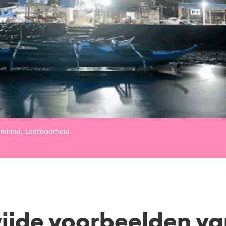
amheid
Leefbaarheid
jde voorbeelden va