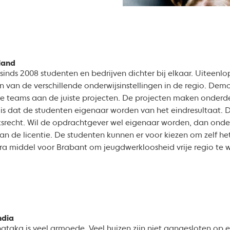
nland
sinds 2008 studenten en bedrijven dichter bij elkaar. Uiteenl
 van de verschillende onderwijsinstellingen in de regio. Demo
ire teams aan de juiste projecten. De projecten maken onderde
l is dat de studenten eigenaar worden van het eindresultaat.
uiksrecht. Wil de opdrachtgever wel eigenaar worden, dan ond
n de licentie. De studenten kunnen er voor kiezen om zelf het
tra middel voor Brabant om jeugdwerkloosheid vrije regio te
ndia
ataka is veel armoede. Veel huizen zijn niet aangesloten op e