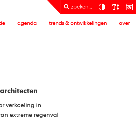
zoeken...
tie
agenda
trends & ontwikkelingen
over
architecten
r verkoeling in
van extreme regenval