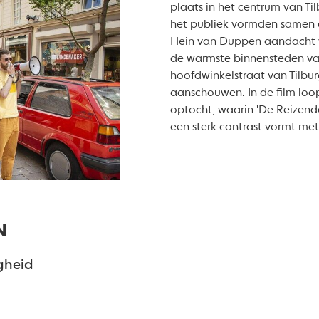
plaats in het centrum van T
het publiek vormden samen 
Hein van Duppen aandacht vr
de warmste binnensteden van
hoofdwinkelstraat van Tilbu
aanschouwen. In de film loop
optocht, waarin 'De Reizen
een sterk contrast vormt me
N
gheid