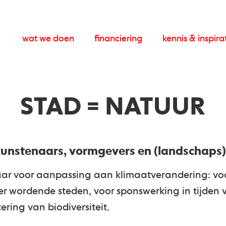
wat we doen
financiering
kennis & inspira
STAD = NATUUR
kunstenaars, vormgevers en (landschaps)
aar voor aanpassing aan klimaatverandering: voo
r wordende steden, voor sponswerking in tijden 
ering van biodiversiteit.