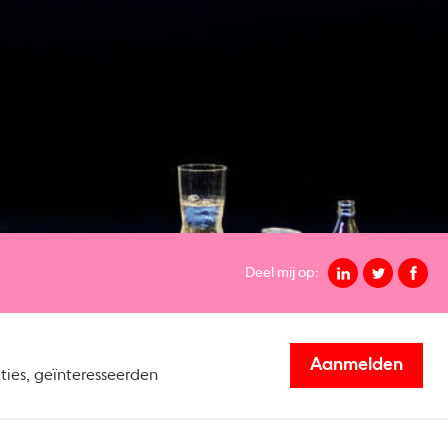
Deel mij op:
Aanmelden
ties, geïnteresseerden