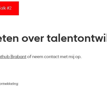
Talk #2
ten over talentontwi
nthub Brabant
of neem contact met mij op.
ontwikkeling