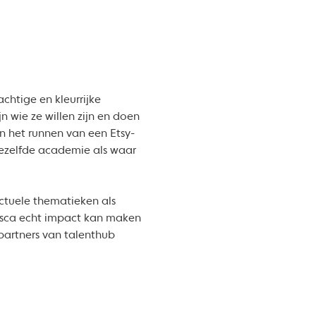
chtige en kleurrijke
n wie ze willen zijn en doen
en het runnen van een Etsy-
 dezelfde academie als waar
ctuele thematieken als
Tosca echt impact kan maken
 partners van talenthub