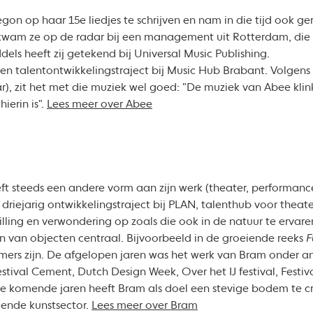
gon op haar 15e liedjes te schrijven en nam in die tijd ook ge
kwam ze op de radar bij een management uit Rotterdam, die h
dels heeft zij getekend bij Universal Music Publishing.
en talentontwikkelingstraject bij Music Hub Brabant. Volgens 
), zit het met die muziek wel goed: "De muziek van Abee klink
ierin is".
Lees meer over Abee
t steeds een andere vorm aan zijn werk (theater, performance, 
riejarig ontwikkelingstraject bij PLAN, talenthub voor theater
illing en verwondering op zoals die ook in de natuur te ervare
en van objecten centraal. Bijvoorbeeld in de groeiende reeks
F
rmers zijn. De afgelopen jaren was het werk van Bram onder a
estival Cement, Dutch Design Week, Over het IJ festival, Festi
De komende jaren heeft Bram als doel een stevige bodem te c
dende kunstsector.
Lees meer over Bram