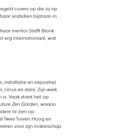
regeld covers op die zij op
aar sindsdien bijstaan in
haar mentor Steffi Blonk
t erg internationaal, wat
installatie en expositie).
, circus en dans. Zijn werk
n is. Vaak staat het op
uture Zen Garden,
waarin
ndere te zien op
val Twee Turven Hoog en
reëren voor zijn makerschap