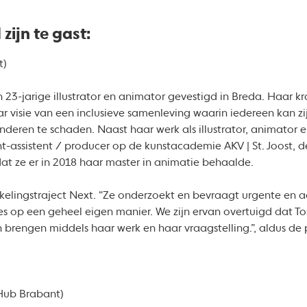
zijn te gast:
t)
 23-jarige illustrator en animator gevestigd in Breda. Haar kra
ar visie van een inclusieve samenleving waarin iedereen kan zij
nderen te schaden. Naast haar werk als illustrator, animator 
nt-assistent / producer op de kunstacademie AKV | St. Joost,
rdat ze er in 2018 haar master in animatie behaalde.
kelingstraject Next. “Ze onderzoekt en bevraagt urgente en a
ies op een geheel eigen manier. We zijn ervan overtuigd dat 
 brengen middels haar werk en haar vraagstelling.”, aldus de
 Hub Brabant)