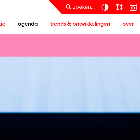
zoeken...
tie
agenda
trends & ontwikkelingen
over