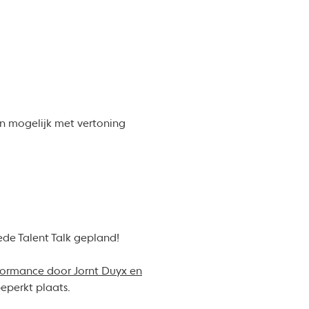
en mogelijk met vertoning
ede Talent Talk gepland!
formance door Jornt Duyx en
beperkt plaats.