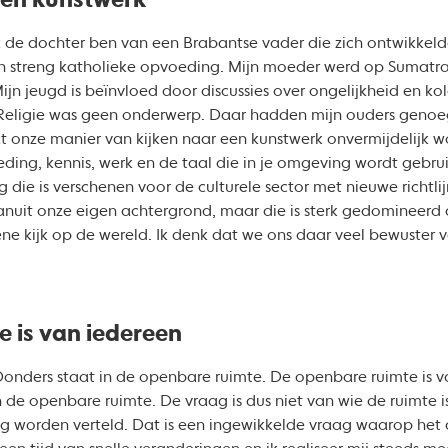
en kunstwerk
k de dochter ben van een Brabantse vader die zich ontwikkelde t
jn streng katholieke opvoeding. Mijn moeder werd op Sumatr
ijn jeugd is beïnvloed door discussies over ongelijkheid en k
eligie was geen onderwerp. Daar hadden mijn ouders genoeg
t onze manier van kijken naar een kunstwerk onvermijdelijk w
ding, kennis, werk en de taal die in je omgeving wordt gebrui
ng
die is verschenen voor de culturele sector met nieuwe richtli
anuit onze eigen achtergrond, maar die is sterk gedomineerd 
liene kijk op de wereld. Ik denk dat we ons daar veel bewuste
 is van iedereen
onders staat in de openbare ruimte. De openbare ruimte is v
n de openbare ruimte. De vraag is dus niet van wie de ruimte 
g worden verteld. Dat is een ingewikkelde vraag waarop het a