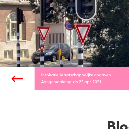
Inspiratie;
Maatschappelijke opgaven
Aangemaakt op: do 22 apr. 2021
Blo