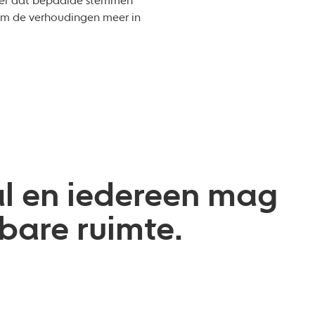
 meer dat bepaalde stemmen
om de verhoudingen meer in
al en iedereen mag
nbare ruimte.