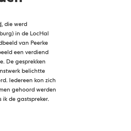
d
, die werd
burg) in de LocHal
ndbeeld van Peerke
beeld een verdiend
me. De gesprekken
nstwerk belichtte
d. Iedereen kon zich
emmen gehoord werden
 ik de gastspreker.