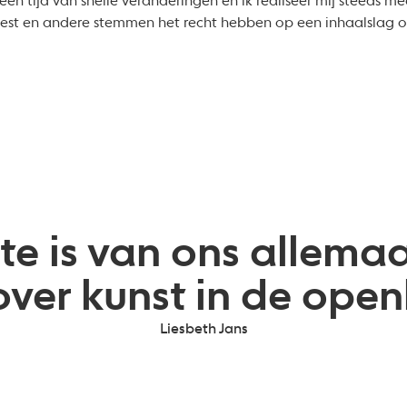
een tijd van snelle veranderingen en ik realiseer mij steeds
eest en andere stemmen het recht hebben op een inhaalslag 
e is van ons allema
over kunst in de ope
Liesbeth Jans