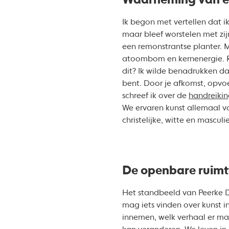
Waarneming van e
Ik begon met vertellen dat i
maar bleef worstelen met zi
een remonstrantse planter. M
atoombom en kernenergie. R
dit? Ik wilde benadrukken da
bent. Door je afkomst, opvoe
schreef ik over de
handreiki
We ervaren kunst allemaal v
christelijke, witte en mascu
De openbare ruimte
Het standbeeld van Peerke D
mag iets vinden over kunst i
innemen, welk verhaal er ma