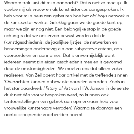
Waarom trok juist dit mijn aandacht? Dat is niet zo moeilijk. Ik
voelde mij als vrouw en als kunsthistoricus aangesproken. Ik
heb voor mijn neus zien gebeuren hoe het
old boys network
in
de kunstsector werkte. Gelukkig gaan we de goede kant op,
maar we zijn er nog niet. Een belangrijke stap in de goede
richting is dat we ons ervan bewust worden dat de
(kunst)geschiedenis, de jaarlijkse lijstjes, de netwerken en
benoemingen onderhevig zijn aan subjectieve criteria, aan
vooroordelen en aannames. Dat is onvermijdelijk want
iedereen neemt zijn eigen geschiedenis mee en is gevormd
door de omstandigheden. We moeten ons dat alleen vaker
realiseren. Van Zeil opent haar artikel met de treffende zinnen
‘Overzichten kunnen onbewuste oordelen verraden. Zoals in
het standaardwerk
History of Art
van H.W. Janson in de eerste
druk niet één vrouw besproken werd, zo kunnen ook
tentoonstellingen een gebrek aan opmerkzaamheid voor
vrouwelijke kunstenaars verraden’. Waarna ze daarvan een
aantal schrijnende voorbeelden noemt.