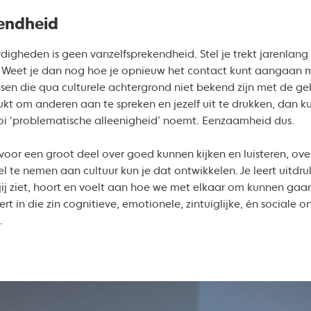
endheid
digheden is geen vanzelfsprekendheid. Stel je trekt jarenlan
. Weet je dan nog hoe je opnieuw het contact kunt aangaan
sen die qua culturele achtergrond niet bekend zijn met de 
lukt om anderen aan te spreken en jezelf uit te drukken, dan ku
i ‘problematische alleenigheid’ noemt. Eenzaamheid dus.
oor een groot deel over goed kunnen kijken en luisteren, ov
el te nemen aan cultuur kun je dat ontwikkelen. Je leert uitdr
jij ziet, hoort en voelt aan hoe we met elkaar om kunnen gaa
t in die zin cognitieve, emotionele, zintuiglijke, én sociale o
.