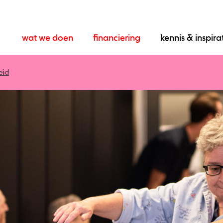
wat we doen
financiering
kennis & inspira
eid