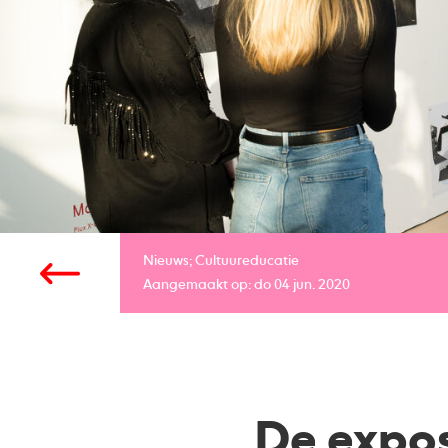
Nieuws;
Cultuureducatie
Aangemaakt op: do 04 jun. 2020
De exposi