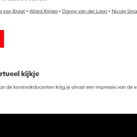
a van Bragt
•
Allard Krijger
•
Danny van der Laan
•
Nicole Sma
tueel kijkje
van de kunstvakdocenten krijg je alvast een impressie van de e