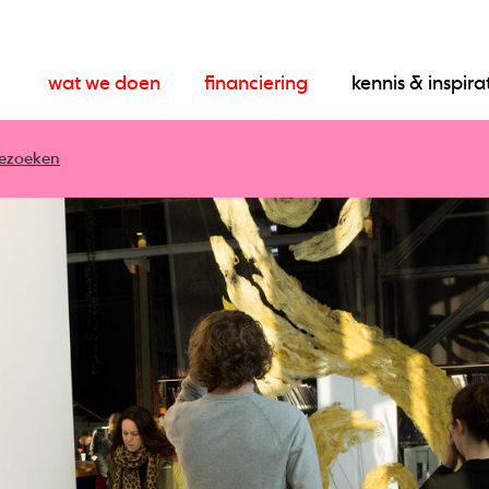
wat we doen
financiering
kennis & inspira
 bezoeken