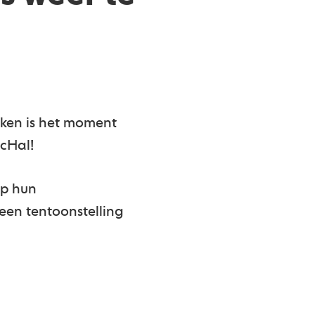
ken is het moment
ocHal!
op hun
 een tentoonstelling