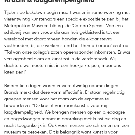
Kracht is laagdrempeligheid
Tijdens de lockdown begin maart was er in samenwerking met
vierentwintig kunstenaars een speciale expositie te zien bij het
Metropolitan Museum Tilburg: de ‘Corona Special’. Van een
schilderij van een vrouw die aan huis gekluisterd is tot een
wereldbol met daaromheen handen die elkaar stevig
vasthouden; bij alle werken stond het thema ‘corona’ centraal.
“Tal van onze collega’s zaten opeens zonder inkomsten. Er was
verslagenheid alom en kunst zat in de verdomhoek. Wij
dachten: we moeten niet in een hoekje kruipen, maar ons
laten zien!”
Binnen tien dagen waren er vierentwintig aanmeldingen.
Brands merkt dat deze vorm effectief is. Er staan regelmatig
groepen mensen voor het raam om de exposities te
bewonderen. “De kracht van raamkunst is voor mij
laagdrempeligheid. We brengen mensen op een alledaagse
en ongedwongen manier in aanraking met kunst die dag en
nacht toegankelijk is. Ook voor mensen die schromen om een
museum te bezoeken. Dit is belangrijk want kunst is voor