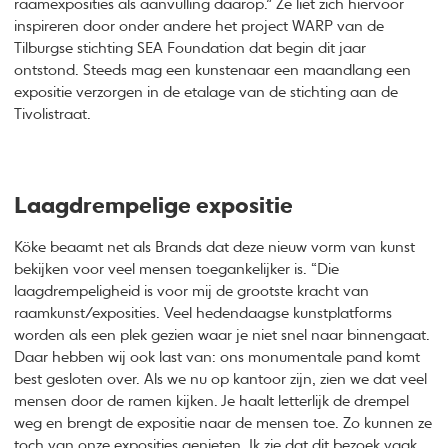
raamexposities als aanvulling daarop.” Ze liet zich hiervoor
inspireren door onder andere het project WARP van de
Tilburgse stichting SEA Foundation dat begin dit jaar
ontstond. Steeds mag een kunstenaar een maandlang een
expositie verzorgen in de etalage van de stichting aan de
Tivolistraat.
Laagdrempelige expositie
Köke beaamt net als Brands dat deze nieuw vorm van kunst
bekijken voor veel mensen toegankelijker is. “Die
laagdrempeligheid is voor mij de grootste kracht van
raamkunst/exposities. Veel hedendaagse kunstplatforms
worden als een plek gezien waar je niet snel naar binnengaat.
Daar hebben wij ook last van: ons monumentale pand komt
best gesloten over. Als we nu op kantoor zijn, zien we dat veel
mensen door de ramen kijken. Je haalt letterlijk de drempel
weg en brengt de expositie naar de mensen toe. Zo kunnen ze
toch van onze exposities genieten. Ik zie dat dit bezoek vaak