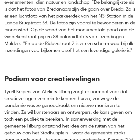
evenementen, dier, natuur en landschap. “De belangrijkste eis
is dat het foto’s van Bredanaars zijn die gaan over Breda. Zo is
er een luchtfoto van het parkeerdek van het NS-Station in de
Lange Brugstraat 33. De foto’s zijn vooral te bewonderen in de
binnenstad. Op de wand van het monumentale pand aan de
Ginnekenstraat prijken 88 polaroidfoto’s van inzendingen.
Mulders: “En op de Ridderstraat 2 is er een scherm waarbij alle
inzendingen voorbijkomen alsof het een levendige galerie is.”
Podium voor creatievelingen
Tyrell Kuipers van Ateliers Tilburg zorgt er normaal voor dat
creatievelingen een ruimte kunnen huren, vanwege de
pandemie was ze genoodzaakt om nieuwe manieren te
vinden. Ze wil kunstenaars en ontwerpers, de kans geven om
toch een publiek te bereiken. In samenwerking met de
gemeente Tilburg ontstond het idee om de ruiten van het
gebouw aan het Stadhuisplein - waar de gemeente straks
haar intrede doet - te voorzien van kunstwerken. Kuipers: “Dit