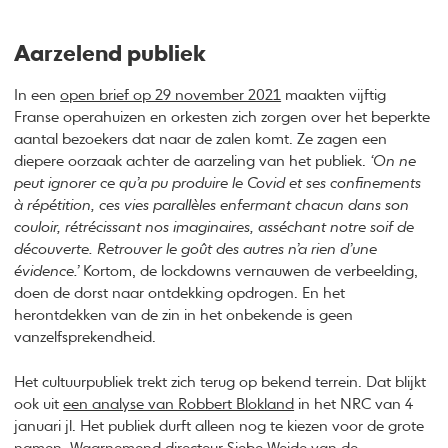
Aarzelend publiek
In een
open brief op 29 november 2021
maakten vijftig
Franse operahuizen en orkesten zich zorgen over het beperkte
aantal bezoekers dat naar de zalen komt. Ze zagen een
diepere oorzaak achter de aarzeling van het publiek.
‘On ne
peut ignorer ce qu’a pu produire le Covid et ses confinements
à répétition, ces vies parallèles enfermant chacun dans son
couloir, rétrécissant nos imaginaires, asséchant notre soif de
découverte. Retrouver le goût des autres n’a rien d’une
évidence.’
Kortom, de lockdowns vernauwen de verbeelding,
doen de dorst naar ontdekking opdrogen. En het
herontdekken van de zin in het onbekende is geen
vanzelfsprekendheid.
Het cultuurpubliek trekt zich terug op bekend terrein. Dat blijkt
ook uit
een analyse van Robbert Blokland
in het NRC van 4
januari jl. Het publiek durft alleen nog te kiezen voor de grote