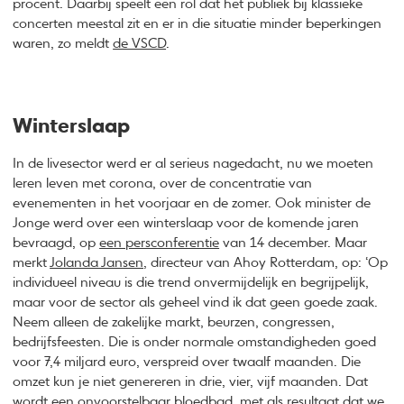
procent. Daarbij speelt een rol dat het publiek bij klassieke
concerten meestal zit en er in die situatie minder beperkingen
waren, zo meldt
de VSCD
.
Winterslaap
In de livesector werd er al serieus nagedacht, nu we moeten
leren leven met corona, over de concentratie van
evenementen in het voorjaar en de zomer. Ook minister de
Jonge werd over een winterslaap voor de komende jaren
bevraagd, op
een persconferentie
van 14 december. Maar
merkt
Jolanda Jansen
, directeur van Ahoy Rotterdam, op: ‘Op
individueel niveau is die trend onvermijdelijk en begrijpelijk,
maar voor de sector als geheel vind ik dat geen goede zaak.
Neem alleen de zakelijke markt, beurzen, congressen,
bedrijfsfeesten. Die is onder normale omstandigheden goed
voor 7,4 miljard euro, verspreid over twaalf maanden. Die
omzet kun je niet genereren in drie, vier, vijf maanden. Dat
wordt een onvoorstelbaar bloedbad, met als resultaat dat we