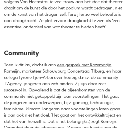
volgens Van Heemstra, te veel trouw aan het idee dat theater
draait om de kunst die door het podium wordt gedragen, niet
om de kunst van het dragen zelf. Terwijl er zo veel behoefte is
aan draagkracht. Ze pleit ervoor draagkracht te zien als ‘een
essentieel onderdeel van wat theater te bieden heeft’.
Community
Toen ik dit las, dacht ik aan
een gesprek met Rozemarijn
Romeijn
, marketeer Schouwburg Concertzaal Tilburg, en haar
collega Tyrone Tjon-A-Loi over hoe zij, d.m.v. de community
T’Agency, jongeren aan zich binden. Zij zijn daar zeer
succesvol in. Opvallend is dat de bijeenkomsten van de
community niet gekoppeld zijn aan voorstellingen. Het gaat
de jongeren om onderwerpen, bijv. gaming, technologie,
feminisme, klimaat. Jongeren naar voorstellingen laten gaan
is dan ook niet het doel. ‘Het gaat om het ontwikkeltraject en
dat het van henzelf is. Dat is het belangrijkst’, zegt Romeijn.
Verandert door de inbreng van T’Agency de functie van de