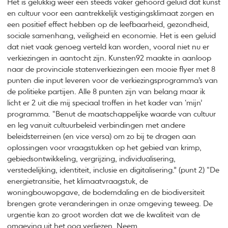
Het is gelukkig weer een steeds vaker gehoord geluid dat kunst
en cultuur voor een aantrekkelijk vestigingsklimaat zorgen en
een positief effect hebben op de leefbaarheid, gezondheid,
sociale samenhang, veiligheid en economie. Het is een geluid
dat niet vaak genoeg verteld kan worden, vooral niet nu er
verkiezingen in aantocht zijn. Kunsten92 maakte in aanloop
naar de provinciale statenverkiezingen een mooie flyer met 8
punten die input leveren voor de verkiezingsprogramma’s van
de politieke partijen. Alle 8 punten zijn van belang maar ik
licht er 2 uit die mij speciaal troffen in het kader van ‘mijn’
programma. “Benut de maatschappelijke waarde van cultuur
en leg vanuit cultuurbeleid verbindingen met andere
beleidsterreinen (en vice versa) om zo bij te dragen aan
oplossingen voor vraagstukken op het gebied van krimp,
gebiedsontwikkeling, vergrijzing, individualisering,
verstedelijking, identiteit, inclusie en digitalisering.” (punt 2) “De
energietransitie, het klimaatvraagstuk, de
woningbouwopgave, de bodemdaling en de biodiversiteit
brengen grote veranderingen in onze omgeving teweeg. De
urgentie kan zo groot worden dat we de kwaliteit van de
omgeving uit het oog verliezen. Neem