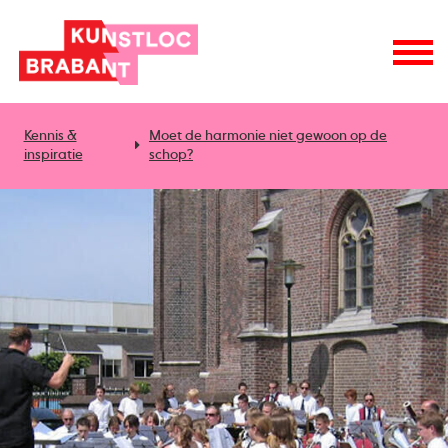
Kennis &
Moet de harmonie niet gewoon op de
inspiratie
schop?