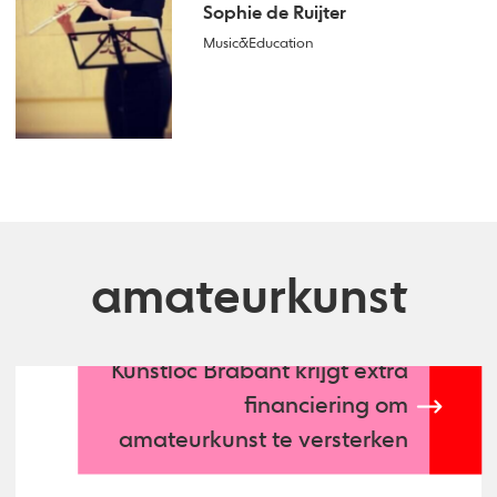
Sophie de Ruijter
Music&Education
amateurkunst
Kunstloc Brabant krijgt extra
financiering om
amateurkunst te versterken