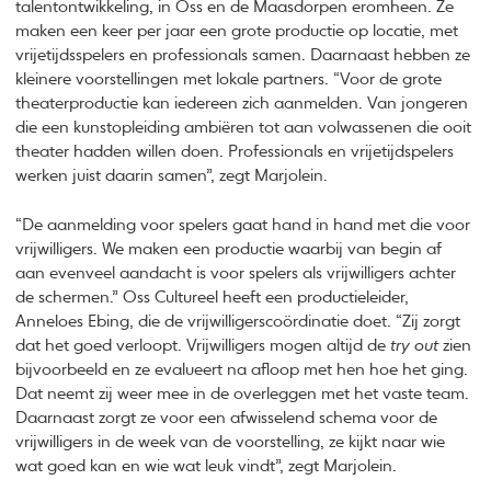
talentontwikkeling, in Oss en de Maasdorpen eromheen. Ze
maken een keer per jaar een grote productie op locatie, met
vrijetijdsspelers en professionals samen. Daarnaast hebben ze
kleinere voorstellingen met lokale partners. “Voor de grote
theaterproductie kan iedereen zich aanmelden. Van jongeren
die een kunstopleiding ambiëren tot aan volwassenen die ooit
theater hadden willen doen. Professionals en vrijetijdspelers
werken juist daarin samen”, zegt Marjolein.
“De aanmelding voor spelers gaat hand in hand met die voor
vrijwilligers. We maken een productie waarbij van begin af
aan evenveel aandacht is voor spelers als vrijwilligers achter
de schermen.” Oss Cultureel heeft een productieleider,
Anneloes Ebing, die de vrijwilligerscoördinatie doet. “Zij zorgt
dat het goed verloopt. Vrijwilligers mogen altijd de
try out
zien
bijvoorbeeld en ze evalueert na afloop met hen hoe het ging.
Dat neemt zij weer mee in de overleggen met het vaste team.
Daarnaast zorgt ze voor een afwisselend schema voor de
vrijwilligers in de week van de voorstelling, ze kijkt naar wie
wat goed kan en wie wat leuk vindt”, zegt Marjolein.