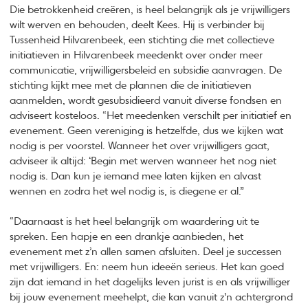
Die betrokkenheid creëren, is heel belangrijk als je vrijwilligers
wilt werven en behouden, deelt Kees. Hij is verbinder bij
Tussenheid Hilvarenbeek, een stichting die met collectieve
initiatieven in Hilvarenbeek meedenkt over onder meer
communicatie, vrijwilligersbeleid en subsidie aanvragen. De
stichting kijkt mee met de plannen die de initiatieven
aanmelden, wordt gesubsidieerd vanuit diverse fondsen en
adviseert kosteloos. “Het meedenken verschilt per initiatief en
evenement. Geen vereniging is hetzelfde, dus we kijken wat
nodig is per voorstel. Wanneer het over vrijwilligers gaat,
adviseer ik altijd: ‘Begin met werven wanneer het nog niet
nodig is. Dan kun je iemand mee laten kijken en alvast
wennen en zodra het wel nodig is, is diegene er al.”
“Daarnaast is het heel belangrijk om waardering uit te
spreken. Een hapje en een drankje aanbieden, het
evenement met z’n allen samen afsluiten. Deel je successen
met vrijwilligers. En: neem hun ideeën serieus. Het kan goed
zijn dat iemand in het dagelijks leven jurist is en als vrijwilliger
bij jouw evenement meehelpt, die kan vanuit z’n achtergrond