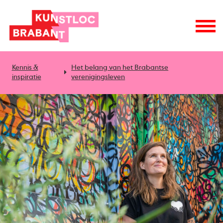
Kennis &
Het belang van het Brabantse
inspiratie
verenigingsleven