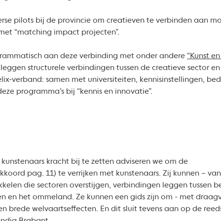
rse pilots bij de provincie om creatieven te verbinden aan 
 met “matching impact projecten”.
grammatisch aan deze verbinding met onder andere
“Kunst e
leggen structurele verbindingen tussen de creatieve sector 
lix-verband: samen met universiteiten, kennisinstellingen, bed
eze programma’s bij “kennis en innovatie”.
kunstenaars kracht bij te zetten adviseren we om de
akkoord pag. 11) te verrijken met kunstenaars. Zij kunnen – va
kkelen die sectoren overstijgen, verbindingen leggen tussen b
den en het ommeland. Ze kunnen een gids zijn om - met draagv
brede welvaartseffecten. En dit sluit tevens aan op de reeds