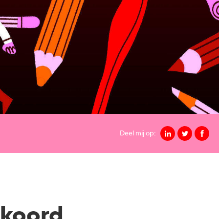
Deel mij op:
kkoord