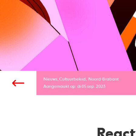
Nieuws;
Cultuurbeleid
Noord-Brabant
Aangemaakt op: di 05 sep. 2023
React