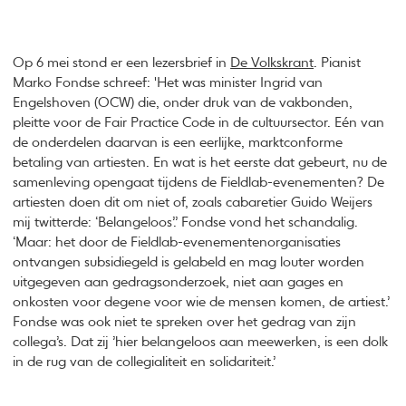
Op 6 mei stond er een lezersbrief in
De Volkskrant
. Pianist
Marko Fondse schreef: 'Het was minister Ingrid van
Engelshoven (OCW) die, onder druk van de vakbonden,
pleitte voor de Fair Practice Code in de cultuursector. Eén van
de onderdelen daarvan is een eerlijke, marktconforme
betaling van artiesten. En wat is het eerste dat gebeurt, nu de
samenleving opengaat tijdens de Fieldlab-evenementen? De
artiesten doen dit om niet of, zoals cabaretier Guido Weijers
mij twitterde: ‘Belangeloos’.’ Fondse vond het schandalig.
‘Maar: het door de Fieldlab-evenementenorganisaties
ontvangen subsidiegeld is gelabeld en mag louter worden
uitgegeven aan gedragsonderzoek, niet aan gages en
onkosten voor degene voor wie de mensen komen, de artiest.’
Fondse was ook niet te spreken over het gedrag van zijn
collega’s. Dat zij ’hier belangeloos aan meewerken, is een dolk
in de rug van de collegialiteit en solidariteit.’