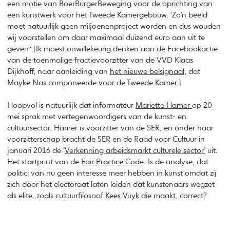
een motie van BoerBurgerBeweging voor de oprichting van
een kunstwerk voor het Tweede Kamergebouw. ‘Zo’n beeld
moet natuurlijk geen miljoenenproject worden en dus wouden
wij voorstellen om daar maximaal duizend euro aan uit te
geven.’ [Ik moest onwillekeurig denken aan de Facebookactie
van de toenmalige fractievoorzitter van de VVD Klaas
Dijkhoff, naar aanleiding van
het nieuwe belsignaal,
dat
Mayke Nas componeerde voor de Tweede Kamer.]
Hoopvol is natuurlijk dat informateur
Mariëtte Hamer
op 20
mei sprak met vertegenwoordigers van de kunst- en
cultuursector. Hamer is voorzitter van de SER, en onder haar
voorzitterschap bracht de SER en de Raad voor Cultuur in
januari 2016 de ‘
Verkenning arbeidsmarkt culturele sector’
uit.
Het startpunt van de
Fair Practice Code
. Is de analyse, dat
politici van nu geen interesse meer hebben in kunst omdat zij
zich door het electoraat laten leiden dat kunstenaars wegzet
als elite, zoals cultuurfilosoof
Kees Vuyk
die maakt, correct?