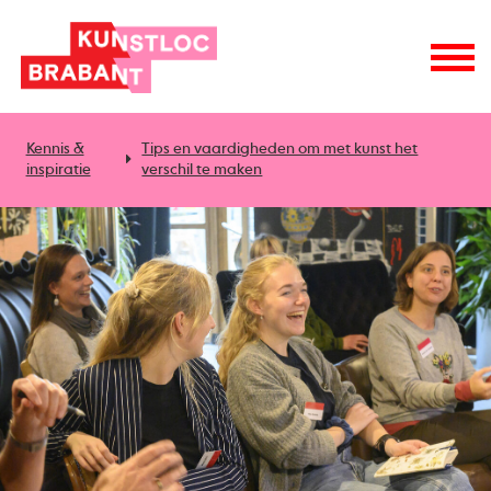
Kennis &
Tips en vaardigheden om met kunst het
inspiratie
verschil te maken