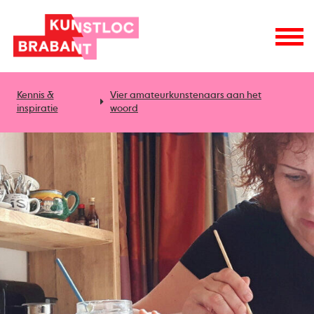
Kennis &
Vier amateurkunstenaars aan het
inspiratie
woord