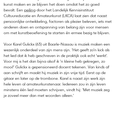
kunst maken en ze blijven het doen omdat het zo goed
bevalt. Een
peiling
door het Landelijk Kennisinstituut
Cultuureducatie en Amateurkunst (LKCA) laat zien dat naast
persoonlijke ontwikkeling, factoren als plezier beleven, iets met
anderen doen en ontspanning van belang zijn voor mensen
om met kunstbeoefening te starten én ermee bezig te blijven.
Voor Karel Gulickx (63) uit Baarle-Nassau is muziek maken een
wezenlijk onderdeel van zijn mens-zijn. 'Het geeft zo'n kick als
het lied dat ik heb geschreven in de praktijk ook echt 'werkt'.
Voor mij is het dan bijna alsof ik 'n kleine heb gekregen, zo
mooi!' Gulickx is gepensioneerd docent tekenen. Van kinds af
aan schrijft en maakt hij muziek in zijn vrije tijd. Eerst op de
gitaar en later op de trombone. Karel is naast zijn werk zijn
hele leven al amateurkunstenaar. Iedereen zou in zijn leven
minstens één lied moeten schrijven, vindt hij: 'Met muziek zeg
je zoveel meer dan met woorden alleen.'