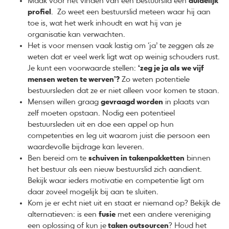
Maak voor het vinden van een bestuurslid een
duidelijk
profiel
. Zo weet een bestuurslid meteen waar hij aan
toe is, wat het werk inhoudt en wat hij van je
organisatie kan verwachten.
Het is voor mensen vaak lastig om ‘ja’ te zeggen als ze
weten dat er veel werk ligt wat op weinig schouders rust.
Je kunt een voorwaarde stellen:
‘zeg je ja als we vijf
mensen weten te werven’?
Zo weten potentiele
bestuursleden dat ze er niet alleen voor komen te staan.
Mensen willen graag
gevraagd worden
in plaats van
zelf moeten opstaan. Nodig een potentieel
bestuursleden uit en doe een appel op hun
competenties en leg uit waarom juist die persoon een
waardevolle bijdrage kan leveren.
Ben bereid om te
schuiven in takenpakketten
binnen
het bestuur als een nieuw bestuurslid zich aandient.
Bekijk waar ieders motivatie en competentie ligt om
daar zoveel mogelijk bij aan te sluiten.
Kom je er echt niet uit en staat er niemand op? Bekijk de
alternatieven: is een
fusie
met een andere vereniging
een oplossing of kun je
taken outsourcen
? Houd het