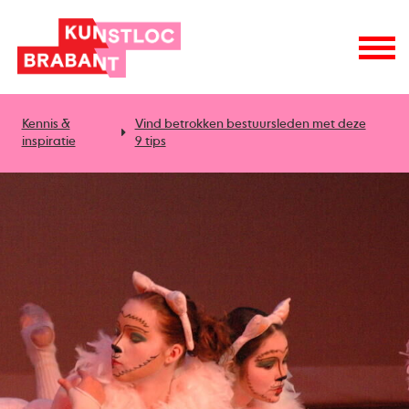
Kennis &
Vind betrokken bestuursleden met deze
inspiratie
9 tips