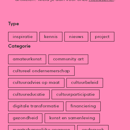
Type
inspiratie
kennis
nieuws
project
Categorie
amateurkunst
community art
cultureel ondernemerschap
cultuuradvies op maat
cultuurbeleid
cultuureducatie
cultuurparticipatie
digitale transformatie
financiering
gezondheid
kunst en samenleving
maatschappelijke opgaven
onderzoek