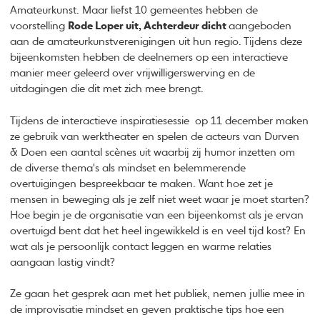
Amateurkunst. Maar liefst 10 gemeentes hebben de
voorstelling
Rode Loper uit, Achterdeur dicht
aangeboden
aan de amateurkunstverenigingen uit hun regio. Tijdens deze
bijeenkomsten hebben de deelnemers op een interactieve
manier meer geleerd over vrijwilligerswerving en de
uitdagingen die dit met zich mee brengt.
Tijdens de interactieve inspiratiesessie op 11 december maken
ze gebruik van werktheater en spelen de acteurs van Durven
& Doen een aantal scènes uit waarbij zij humor inzetten om
de diverse thema's als mindset en belemmerende
overtuigingen bespreekbaar te maken. Want hoe zet je
mensen in beweging als je zelf niet weet waar je moet starten?
Hoe begin je de organisatie van een bijeenkomst als je ervan
overtuigd bent dat het heel ingewikkeld is en veel tijd kost? En
wat als je persoonlijk contact leggen en warme relaties
aangaan lastig vindt?
Ze gaan het gesprek aan met het publiek, nemen jullie mee in
de improvisatie mindset en geven praktische tips hoe een