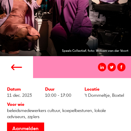
Speels Collectief, foto: William van der Voort
Datum
Duur
Locatie
11 dec. 2023
10:00 - 17:00
’t Dommeltje, Boxtel
Voor wie
beleidsmedewerkers cultuur, koepelbesturen, lokale
adviseurs, zzp'ers
Aanmelden