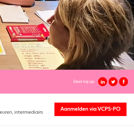
Deel mij op:
Aanmelden via VCPS-PO
teuren, intermediairs