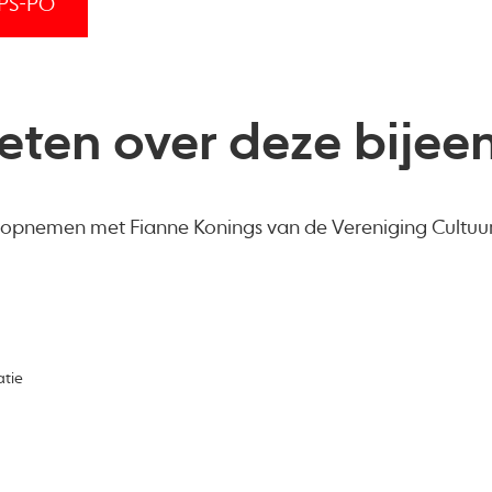
CPS-PO
eten over deze bijee
t opnemen met Fianne Konings van de Vereniging Cultuu
atie