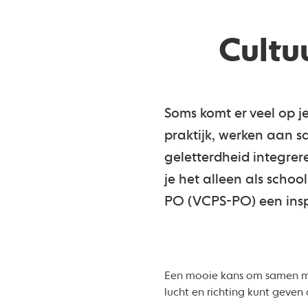
Cultu
Soms komt er veel op j
praktijk, werken aan 
geletterdheid integrer
je het alleen als scho
PO (VCPS-PO) een insp
Een mooie kans om samen met
lucht en richting kunt geve