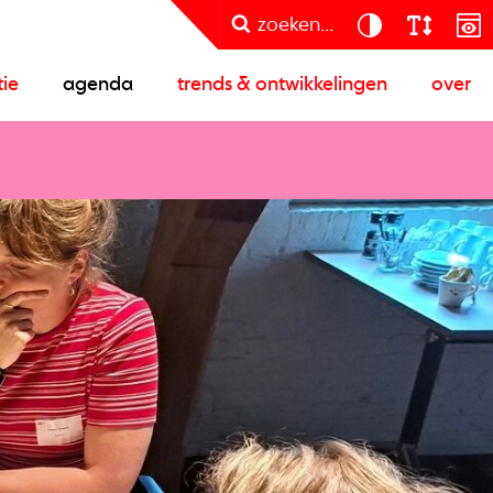
zoeken...
tie
agenda
trends & ontwikkelingen
over