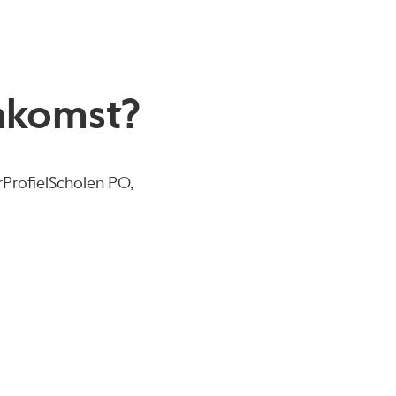
nkomst?
rProfielScholen PO,