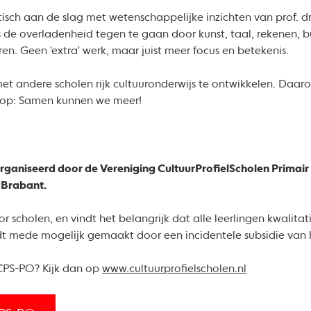
sch aan de slag met wetenschappelijke inzichten van prof. d
 de overladenheid tegen te gaan door kunst, taal, rekenen, b
ren. Geen 'extra' werk, maar juist meer focus en betekenis.
 andere scholen rijk cultuuronderwijs te ontwikkelen. Daaro
s op: Samen kunnen we meer!
ganiseerd door de Vereniging CultuurProfielScholen Primair
 Brabant.
r scholen, en vindt het belangrijk dat alle leerlingen kwalita
dt mede mogelijk gemaakt door een incidentele subsidie van 
CPS-PO? Kijk dan op
www.cultuurprofielscholen.nl