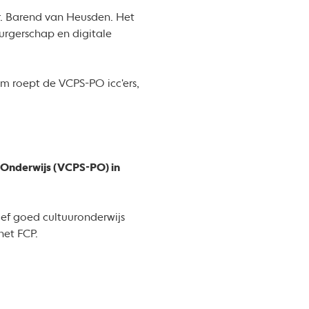
r. Barend van Heusden. Het
urgerschap en digitale
m roept de VCPS-PO icc'ers,
 Onderwijs (VCPS-PO) in
tief goed cultuuronderwijs
het FCP.