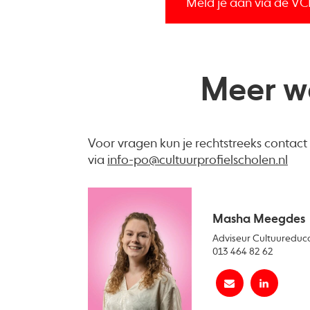
Meld je aan via de V
Meer w
Voor vragen kun je rechtstreeks contac
via
info-po@cultuurprofielscholen.nl
Masha Meegdes
Adviseur Cultuureduc
013 464 82 62