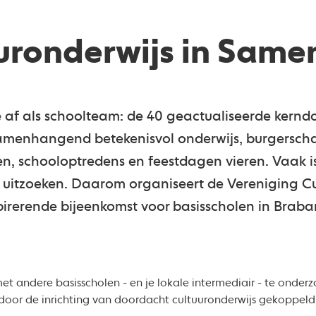
uronderwijs in Sam
e af als schoolteam: de 40 geactualiseerde kerndo
samenhangend betekenisvol onderwijs, burgerscha
en, schooloptredens en feestdagen vieren. Vaak is
ol uitzoeken. Daarom organiseert de Vereniging C
irerende bijeenkomst voor basisscholen in Braba
 andere basisscholen - en je lokale intermediair - te onderz
n door de inrichting van doordacht cultuuronderwijs gekoppel