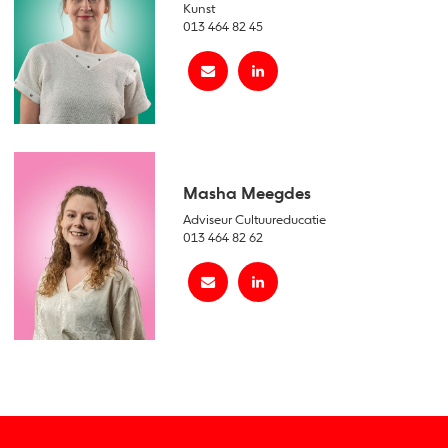
Kunst
013 464 82 45
Masha Meegdes
Adviseur Cultuureducatie
013 464 82 62