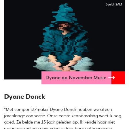
Beeld: SAM
Dyane op November Music
Dyane Donck
“Met componist/maker Dyane Donck hebben we al een
jarenlange connectie. Onze eerste kennismaking weet ik nog
goed. Ze belde me 15 jaar geleden op. Ik kende haar niet
maar was meteen geïntrigeerd door haar enthousiasme.