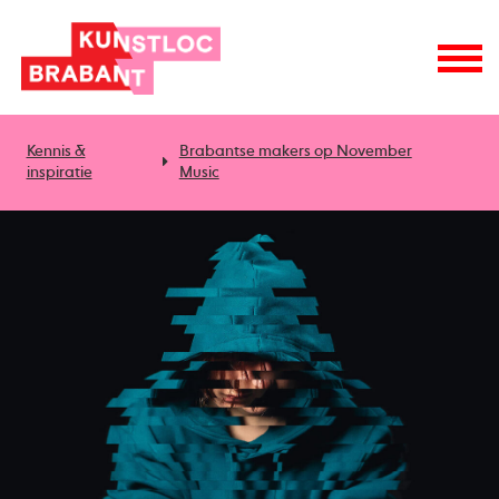
Kennis &
Brabantse makers op November
inspiratie
Music