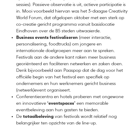
sessies). Passieve observatie is uit, actieve participatie is
in. Mooi voorbeeld hiervan was het 3-daagse Creativity
World Forum, dat afgelopen oktober met een sterk op
co-creatie gericht programma vanuit basislocatie
Eindhoven over de B5 steden uitwaaierde.
Business events festivaliseren
(meer interactie,
personalisering, foodtrucks) om jongere en
internationale doelgroepen meer aan te spreken.
Festivals aan de andere kant raken meer business
georiënteerd en faciliteren netwerken en zaken doen.
Denk bijvoorbeeld aan Paaspop dat de dag voor het
officiële begin van het festival een specifiek op
ondernemers en hun werknemers gericht business
(netwerk)event organiseert.
Conferentiecentra en hotels proberen met ongewone
en innovatieve
‘eventspaces’
een memorable
eventbeleving aan hun gasten te bieden.
De
totaalbeleving
van festivals wordt relatief nog
belangrijker ten opzichte van de line-up.