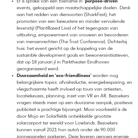
Er is sprake van een toename in
‘purpose-driven’
events, gekoppeld aan maatschappelijke doelen. Denk
aan het redden van diersoorten (SharkFest), het
promoten van een bewustere en minder vervuilende
levenstijl (PlantBased Live) of het tegengaan van
uitbuiting, empowerment van vrouwen en bevorderen
van mensenrechten (The Trust Conference). Dichterbij
huis: het event gericht op de koppeling van de
sustainble development goals en bewonersinitiatieven,
dat op 18 januari jl in Parktheater Eindhoven
georganiseerd werd.
Duurzaamheid en ‘eco-friendliness’
worden nog
belangrijkere topics: afvalreductie, energiebesparing, en
vliegschaamte heeft invloed op tours van artiesten,
locatiekeuzes, planning, inzet van VR en AR. Bezoekers
vragen steeds meer op een duurzame aanpak, positieve
publiciteit is prachtige bijvangst. Mooi voorbeeld is de
door Mojo en Solarfields ontwikkelde grootste
solarcarport ter wereld voor Lowlands. Bezoekers
kunnen vanaf 2021 hun auto’s onder de 90.000
zonnepanelen parkeren. Deze leveren genoeg energie