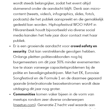
wordt steeds belangrijker, zodat het event altijd
sluimerend onder de aandacht blijft. Denk aan micro-
content (tweets, video’s, infographics, slides, foto’s,
podcasts) die het publiek aanspreekt en die gemakkelijk
gedeeld kan worden. Hiphopfestival WOO HAH! in
Hilvarenbeek houdt bijvoorbeeld via diverse social
media kanalen het hele jaar door contact met haar
publiek.
Er is een groeiende aandacht voor
crowd safety en
security
. Dat kan verstrekkende gevolgen hebben.
Onlangs pleitten politievakbonden nog bij
burgemeesters om dit jaar 30% minder evenementen
toe te staan vanwege capaciteitsproblemen bij de
politie en beveiligingsbedrijven. Met het EK, Eurovisie
Songfestival en de Formule 1 en de daarmee gepaard
gaande (inter)nationale bezoekerstromen wordt deze
uitdaging dit jaar nog groter.
Communities
komen vaker bijeen in de vorm van
meetups rondom zeer diverse onderwerpen
(
meetup.com
). Generatie Z hecht veel waarde aan