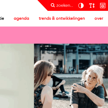
zoeken...
tie
agenda
trends & ontwikkelingen
over