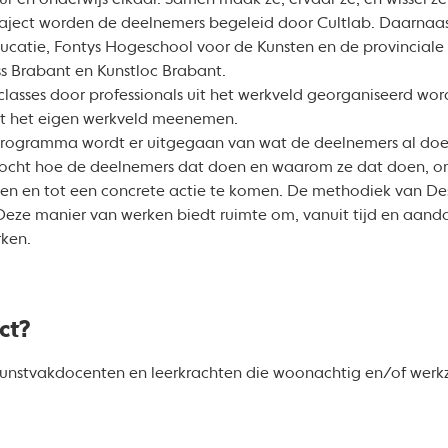
r en onderwijs elkaar. Samen maak ze, ervaar ze, en wissel ze 
traject worden de deelnemers begeleid door Cultlab. Daarnaast 
catie, Fontys Hogeschool voor de Kunsten en de provinciale 
s Brabant en Kunstloc Brabant.
rclasses door professionals uit het werkveld georganiseerd 
it het eigen werkveld meenemen.
rogramma wordt er uitgegaan van wat de deelnemers al doen 
zocht hoe de deelnemers dat doen en waarom ze dat doen, o
en en tot een concrete actie te komen. De methodiek van Des
Deze manier van werken biedt ruimte om, vanuit tijd en aandac
rken.
ect?
 kunstvakdocenten en leerkrachten die woonachtig en/of werkz