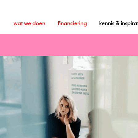
wat we doen
financiering
kennis & inspira