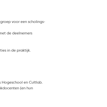
roep voor een scholings-
 met de deelnemers
s in de praktijk.
s Hogeschool en Cultlab.
vakdocenten (en hun