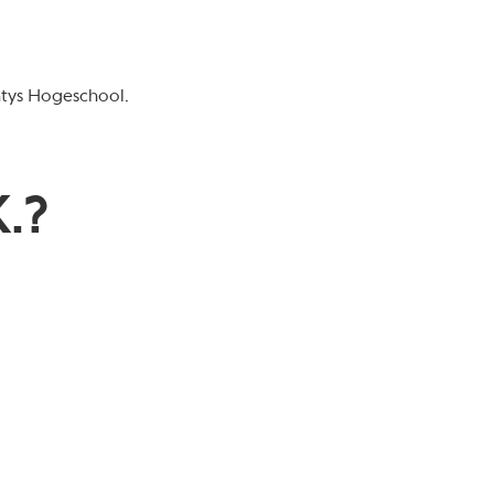
ntys Hogeschool.
.?