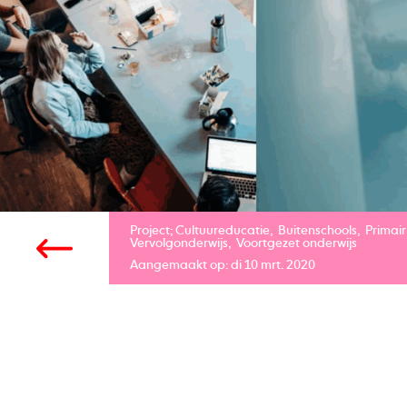
Project;
Cultuureducatie
Buitenschools
Primair
Vervolgonderwijs
Voortgezet onderwijs
Aangemaakt op: di 10 mrt. 2020