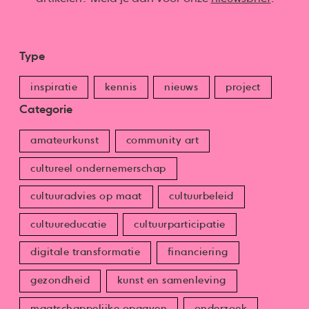
Type
inspiratie
kennis
nieuws
project
Categorie
amateurkunst
community art
cultureel ondernemerschap
cultuuradvies op maat
cultuurbeleid
cultuureducatie
cultuurparticipatie
digitale transformatie
financiering
gezondheid
kunst en samenleving
maatschappelijke opgaven
onderzoek