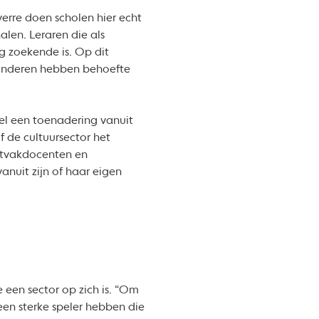
everre doen scholen hier echt
alen. Leraren die als
g zoekende is. Op dit
 kinderen hebben behoefte
wel een toenadering vanuit
of de cultuursector het
nstvakdocenten en
anuit zijn of haar eigen
een sector op zich is. “Om
een sterke speler hebben die