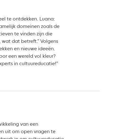
eel te ontdekken. Luana:
 namelijk domeinen zoals de
ieven te vinden zijn die
wat dat betreft.” Volgens
lekken en nieuwe ideeën.
or een wereld vol kleur?
xperts in cultuureducatie!”
wikkeling van een
hen uit om open vragen te