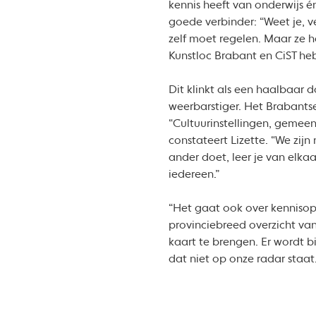
kennis heeft van onderwijs é
goede verbinder: “Weet je, v
zelf moet regelen. Maar ze h
Kunstloc Brabant en CiST he
Dit klinkt als een haalbaar 
weerbarstiger. Het Brabantse
“Cultuurinstellingen, gemeen
constateert Lizette. “We zij
ander doet, leer je van elka
iedereen.”
“Het gaat ook over kennisopb
provinciebreed overzicht van
kaart te brengen. Er wordt 
dat niet op onze radar staat.