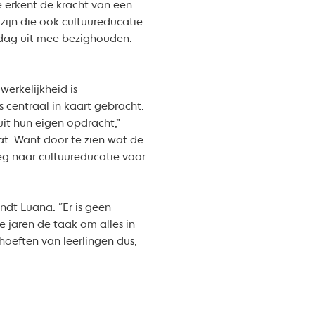
te erkent de kracht van een
zijn die ook cultuureducatie
n dag uit mee bezighouden.
werkelijkheid is
 centraal in kaart gebracht.
it hun eigen opdracht,”
aat. Want door te zien wat de
weg naar cultuureducatie voor
ndt Luana. “Er is geen
e jaren de taak om alles in
oeften van leerlingen dus,