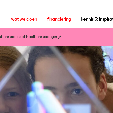
wat we doen
financiering
kennis & inspira
kbare utopie of haalbare uitdaging?