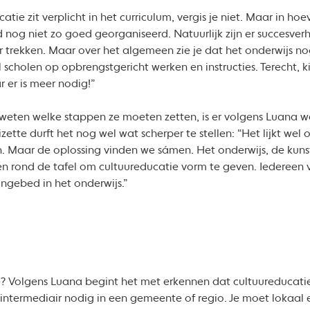
atie zit verplicht in het curriculum, vergis je niet. Maar in ho
 nog niet zo goed georganiseerd. Natuurlijk zijn er succesverh
r trekken. Maar over het algemeen zie je dat het onderwijs no
l scholen op opbrengstgericht werken en instructies. Terecht,
 er is meer nodig!”
ijd weten welke stappen ze moeten zetten, is er volgens Luana 
zette durft het nog wel wat scherper te stellen: “Het lijkt wel 
n. Maar de oplossing vinden we sámen. Het onderwijs, de ku
en rond de tafel om cultuureducatie vorm te geven. Iedereen v
ingebed in het onderwijs.”
Volgens Luana begint het met erkennen dat cultuureducatie 
n intermediair nodig in een gemeente of regio. Je moet lokaal 