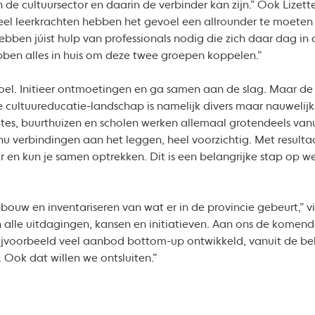
n de cultuursector en daarin de verbinder kan zijn.” Ook Lizet
eel leerkrachten hebben het gevoel een allrounder te moeten 
ebben júist hulp van professionals nodig die zich daar dag i
bben alles in huis om deze twee groepen koppelen.”
doel. Initieer ontmoetingen en ga samen aan de slag. Maar de 
 cultuureducatie-landschap is namelijk divers maar nauwelijks
tes, buurthuizen en scholen werken allemaal grotendeels vanu
n nu verbindingen aan het leggen, heel voorzichtig. Met result
ar en kun je samen optrekken. Dit is een belangrijke stap op 
ouw en inventariseren van wat er in de provincie gebeurt,” vi
 alle uitdagingen, kansen en initiatieven. Aan ons de komend
bijvoorbeeld veel aanbod bottom-up ontwikkeld, vanuit de beh
 Ook dat willen we ontsluiten.”