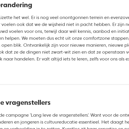
erandering
zette het wel. Er is nog veel onontgonnen terrein en evenzov
 voelen ook dat we de wijsheid niet in pacht hebben. Er zijn
ouwd voelen voor ons, terwijl daar wél kennis, aanbod en initiat
en helpen. We moeten dus echt uit onze comfortzone stappen, 
 open blik. Ontvankelijk zijn voor nieuwe manieren, nieuwe p
 dat ze de dingen niet zwart-wit zien en dat ze openstaan vo
aar handelen. Er valt altijd iets te leren, zelfs voor ons als e
de vragenstellers
 de campagne 'Lang leve de vragenstellers'. Want voor de ont
nderen en jongeren is cultuureducatie essentieel. Het daagt 