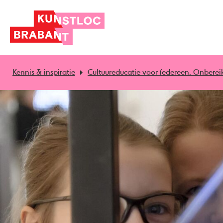
Kennis & inspiratie
Cultuureducatie voor íedereen. Onberei