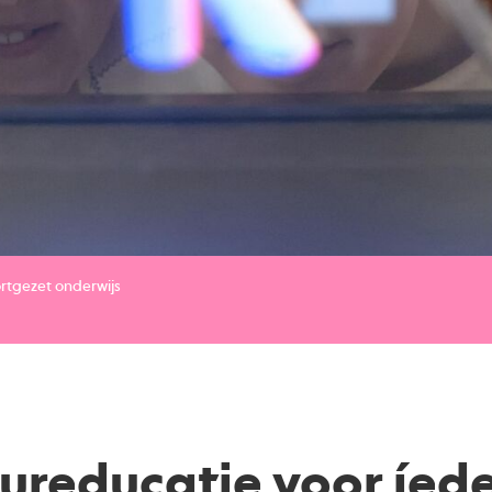
rtgezet onderwijs
ureducatie voor íed