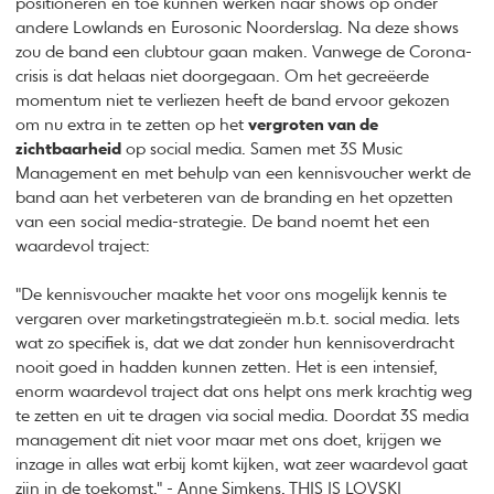
positioneren en toe kunnen werken naar shows op onder
andere Lowlands en Eurosonic Noorderslag. Na deze shows
zou de band een clubtour gaan maken. Vanwege de Corona-
crisis is dat helaas niet doorgegaan. Om het gecreëerde
momentum niet te verliezen heeft de band ervoor gekozen
om nu extra in te zetten op het
vergroten van de
zichtbaarheid
op social media. Samen met 3S Music
Management en met behulp van een kennisvoucher werkt de
band aan het verbeteren van de branding en het opzetten
van een social media-strategie. De band noemt het een
waardevol traject:
"De kennisvoucher maakte het voor ons mogelijk kennis te
vergaren over marketingstrategieën m.b.t. social media. Iets
wat zo specifiek is, dat we dat zonder hun kennisoverdracht
nooit goed in hadden kunnen zetten. Het is een intensief,
enorm waardevol traject dat ons helpt ons merk krachtig weg
te zetten en uit te dragen via social media. Doordat 3S media
management dit niet voor maar met ons doet, krijgen we
inzage in alles wat erbij komt kijken, wat zeer waardevol gaat
zijn in de toekomst." - Anne Simkens, THIS IS LOVSKI