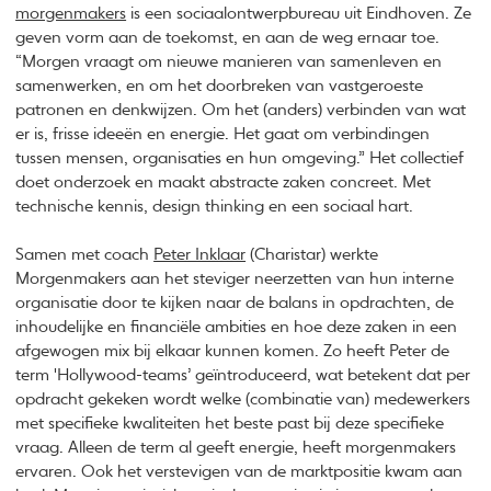
morgenmakers
is een sociaalontwerpbureau uit Eindhoven. Ze
geven vorm aan de toekomst, en aan de weg ernaar toe.
“Morgen vraagt om nieuwe manieren van samenleven en
samenwerken, en om het doorbreken van vastgeroeste
patronen en denkwijzen. Om het (anders) verbinden van wat
er is, frisse ideeën en energie. Het gaat om verbindingen
tussen mensen, organisaties en hun omgeving.” Het collectief
doet onderzoek en maakt abstracte zaken concreet. Met
technische kennis, design thinking en een sociaal hart.
Samen met coach
Peter Inklaar
(Charistar) werkte
Morgenmakers aan het steviger neerzetten van hun interne
organisatie door te kijken naar de balans in opdrachten, de
inhoudelijke en financiële ambities en hoe deze zaken in een
afgewogen mix bij elkaar kunnen komen. Zo heeft Peter de
term 'Hollywood-teams’ geïntroduceerd, wat betekent dat per
opdracht gekeken wordt welke (combinatie van) medewerkers
met specifieke kwaliteiten het beste past bij deze specifieke
vraag. Alleen de term al geeft energie, heeft morgenmakers
ervaren. Ook het verstevigen van de marktpositie kwam aan