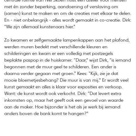
centrale ruimte van Nei Skoen huist een atelier voor mensen
met én zonder beperking, aandoening of verslaving om
(samen) kunst te maken en om de creaties met elkaar te delen.
En - niet onbelangrijk - alles wordt gemaakt in co-creatie. Dirk:
“We zijn allemaal kunstenaars hier.”
Zo kwamen er zelfgemaakte lampenkappen aan het plafond,
werden muren bedekt met verschillende kleuren en
schilderingen en kwam er een volledig met postzegels
beplakte paspop in de huiskamer. “Daar,” wijst Dirk, “is iemand
begonnen met de muur geel te schilderen. Een ander is
daarna verder gegaan met groen.” Kees: “Kijk, zie je dat
mooie bloemetjesbehang? Die muur is van mij.” Er wordt veel
kunst gemaakt en alles is klaar voor exposities en verkoop.
Want: de kunst wordt ook verkocht. Dirk: “Dat levert extra
inkomsten op, maar het geeft ook een gevoel van waarde
aan de maker. Hoe bijzonder is het als je werk bij iemand
anders boven de bank komt te hangen?”