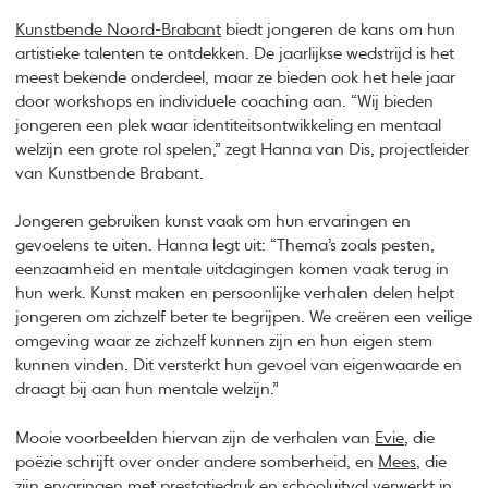
Kunstbende Noord-Brabant
biedt jongeren de kans om hun
artistieke talenten te ontdekken. De jaarlijkse wedstrijd is het
meest bekende onderdeel, maar ze bieden ook het hele jaar
door workshops en individuele coaching aan. “Wij bieden
jongeren een plek waar identiteitsontwikkeling en mentaal
welzijn een grote rol spelen,” zegt Hanna van Dis, projectleider
van Kunstbende Brabant.
Jongeren gebruiken kunst vaak om hun ervaringen en
gevoelens te uiten. Hanna legt uit: “Thema’s zoals pesten,
eenzaamheid en mentale uitdagingen komen vaak terug in
hun werk. Kunst maken en persoonlijke verhalen delen helpt
jongeren om zichzelf beter te begrijpen. We creëren een veilige
omgeving waar ze zichzelf kunnen zijn en hun eigen stem
kunnen vinden. Dit versterkt hun gevoel van eigenwaarde en
draagt bij aan hun mentale welzijn.”
Mooie voorbeelden hiervan zijn de verhalen van
Evie
, die
poëzie schrijft over onder andere somberheid, en
Mees
, die
zijn ervaringen met prestatiedruk en schooluitval verwerkt in