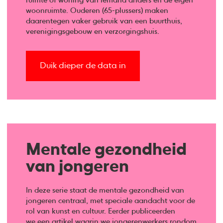
ruimte of woning van iemand anders en de eigen
woonruimte. Ouderen (65-plussers) maken
daarentegen vaker gebruik van een buurthuis,
verenigingsgebouw en verzorgingshuis.
Duik dieper de data in
Mentale gezondheid
van jongeren
In deze serie staat de mentale gezondheid van
jongeren centraal, met speciale aandacht voor de
rol van kunst en cultuur. Eerder publiceerden
we een artikel waarin we
jongerenwerkers
rondom