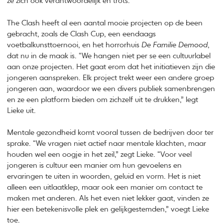
ze zich ook verantwoordelijk en trots.”
The Clash heeft al een aantal mooie projecten op de been
gebracht, zoals de Clash Cup, een eendaags
voetbalkunsttoernooi, en het horrorhuis
De Familie Demood
,
dat nu in de maak is. “We hangen niet per se een cultuurlabel
aan onze projecten. Het gaat erom dat het initiatieven zijn die
jongeren aanspreken. Elk project trekt weer een andere groep
jongeren aan, waardoor we een divers publiek samenbrengen
en ze een platform bieden om zichzelf uit te drukken,” legt
Lieke uit.
Mentale gezondheid komt vooral tussen de bedrijven door ter
sprake. “We vragen niet actief naar mentale klachten, maar
houden wel een oogje in het zeil,” zegt Lieke. “Voor veel
jongeren is cultuur een manier om hun gevoelens en
ervaringen te uiten in woorden, geluid en vorm. Het is niet
alleen een uitlaatklep, maar ook een manier om contact te
maken met anderen. Als het even niet lekker gaat, vinden ze
hier een betekenisvolle plek en gelijkgestemden,” voegt Lieke
toe.