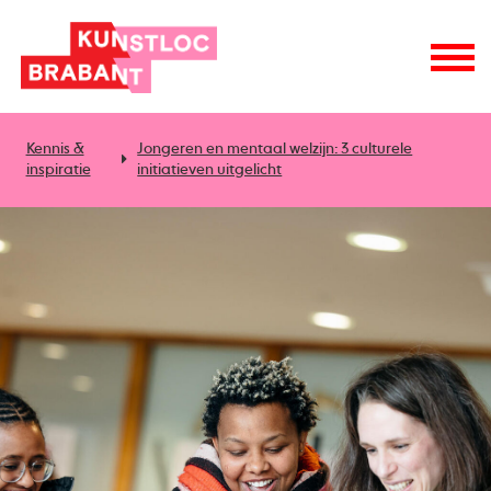
Kennis &
Jongeren en mentaal welzijn: 3 culturele
inspiratie
initiatieven uitgelicht