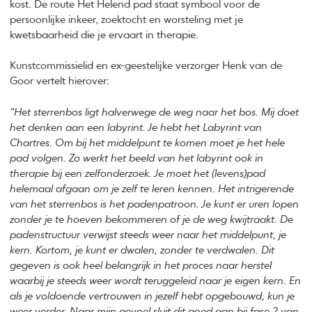
kost. De route Het Helend pad staat symbool voor de
persoonlijke inkeer, zoektocht en worsteling met je
kwetsbaarheid die je ervaart in therapie.
Kunstcommissielid en ex-geestelijke verzorger Henk van de
Goor vertelt hierover:
“Het sterrenbos ligt halverwege de weg naar het bos. Mij doet
het denken aan een labyrint. Je hebt het Labyrint van
Chartres. Om bij het middelpunt te komen moet je het hele
pad volgen. Zo werkt het beeld van het labyrint ook in
therapie bij een zelfonderzoek. Je moet het (levens)pad
helemaal afgaan om je zelf te leren kennen. Het intrigerende
van het sterrenbos is het padenpatroon. Je kunt er uren lopen
zonder je te hoeven bekommeren of je de weg kwijtraakt. De
padenstructuur verwijst steeds weer naar het middelpunt, je
kern. Kortom, je kunt er dwalen, zonder te verdwalen. Dit
gegeven is ook heel belangrijk in het proces naar herstel
waarbij je steeds weer wordt teruggeleid naar je eigen kern. En
als je voldoende vertrouwen in jezelf hebt opgebouwd, kun je
weer verder. Naar mijn gevoel sluit dit goed aan bij fase 2 van