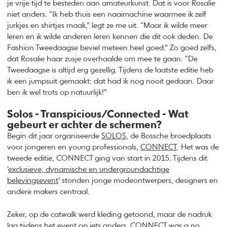
je vrije tijd te besteden aan amateurkunst. Dat is voor Rosalie
niet anders. “Ik heb thuis een naaimachine waarmee ik zelf
jurkjes en shirtjes maak,” legt ze me uit. “Maar ik wilde meer
leren en ik wilde anderen leren kennen die dit ook deden. De
Fashion Tweedaagse beviel meteen heel goed.” Zo goed zelfs,
dat Rosalie haar zusje overhaalde om mee te gaan. “De
Tweedaagse is altijd erg gezellig. Tijdens de laatste editie heb
ik een jumpsuit gemaakt: dat had ik nog nooit gedaan. Daar
ben ik wel trots op natuurlijk!”
Solos - Transpicious/Connected - Wat
gebeurt er achter de schermen?
Begin dit jaar organiseerde
SOLOS
, de Bossche broedplaats
voor jongeren en young professionals,
CONNECT
. Het was de
tweede editie, CONNECT ging van start in 2015. Tijdens dit
‘
exclusieve, dynamische en undergroundachtige
belevingsevent
’ stonden jonge modeontwerpers, designers en
andere makers centraal.
Zeker, op de catwalk werd kleding getoond, maar de nadruk
lag tijdens het event op iets anders. CONNECT was
a
no