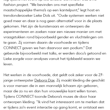
fashion project
. “We bevinden ons met specifieke
maatschappelijke thema’s op een kantelpunt,” legt host en
trendonderzoeker Lieke Dols uit. “Oude systemen werken niet
goed meer en daar is nog geen alternatief voor in de plaats
gekomen. Het zijn de kunstenaars en ontwerpers die
experimenteren en zoeken naar een nieuwe manier om met
vraagstukken rond bijvoorbeeld gender en vluchtelingen om
te gaan. Zij vormen daarin de voorhoede en tijdens
CONNECT gaven we hen daarvoor een podium.” Dat
gebeurde bijvoorbeeld met talks, er werden docu’s getoond en
Lieke zorgde voor analyses vanuit het tijdsbeeld waarin we
leven.
Het werken in de voorhoede, dat geldt ook zeker voor de 27-
jarige ontwerpster
Debora Dax
. Zij maakt kleding die geschikt
is voor mensen die in een mannelijk lichaam zijn geboren,
maar die zo nu en dan hun vrouwelijke kant willen tonen.
Tijdens CONNECT toonde Debora’s muses de door haar
ontworpen kleding. “Ik vind het interessant om te merken dat
er tijdens zo’n event interactie op gang komt, er ontstaat een