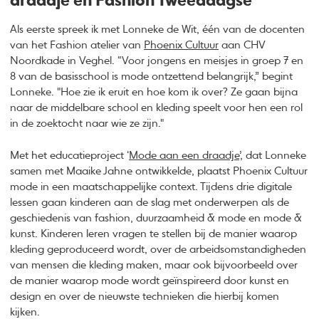
draadje en Fashion Tweedaagse
Als eerste spreek ik met Lonneke de Wit, één van de docenten
van het Fashion atelier van
Phoenix Cultuur
aan CHV
Noordkade in Veghel. “Voor jongens en meisjes in groep 7 en
8 van de basisschool is mode ontzettend belangrijk,” begint
Lonneke. "Hoe zie ik eruit en hoe kom ik over? Ze gaan bijna
naar de middelbare school en kleding speelt voor hen een rol
in de zoektocht naar wie ze zijn."
Met het educatieproject ‘
Mode aan een draadje
’, dat Lonneke
samen met Maaike Jahne ontwikkelde, plaatst Phoenix Cultuur
mode in een maatschappelijke context. Tijdens drie digitale
lessen gaan kinderen aan de slag met onderwerpen als de
geschiedenis van fashion, duurzaamheid & mode en mode &
kunst. Kinderen leren vragen te stellen bij de manier waarop
kleding geproduceerd wordt, over de arbeidsomstandigheden
van mensen die kleding maken, maar ook bijvoorbeeld over
de manier waarop mode wordt geïnspireerd door kunst en
design en over de nieuwste technieken die hierbij komen
kijken.