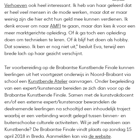
Verhoeven
ook heel interessant. Ik heb van haar geleerd dat
er heel veel mensen in de mode werken, maar dat er maar
weinig zijn die hier echt hun geld mee kunnen verdienen. Ik
denk erover om naar
AMFI
te gaan, maar dan kies ik voor een
meer marktgerichte opleiding. Of ik ga toch een opleiding
doen om technieken te leren. Of ik blijf het doen als hobby.
Dat sowieso. Ik ben er nog niet uit,” besluit Eva, terwijl een
brede lach op haar gezicht verschijnt.
Ter voorbereiding op de Brabantse Kunstbende Finale kunnen
leerlingen uit het voortgezet onderwijs in Noord-Brabant via
school een
Kunstbende Atelier
aanvragen. Onder begeleiding
van een expert/kunstenaar bereiden ze zich dan voor op de
Brabantse Kunstbende Finale. Samen met de kunstvakdocent
en/of een externe expert/kunstenaar bewandelen de
deelnemende leerlingen na schooltijd een inhoudelijk traject
waarbij er een verbinding wordt gelegd tussen binnen- en
buitenschoolse culturele activiteiten. Wil je zelf meedoen aan
Kunstbende? De Brabantse Finale vindt plaats op zondag 15
april 2018 in Breda. Aanmelden kan via
de website
.