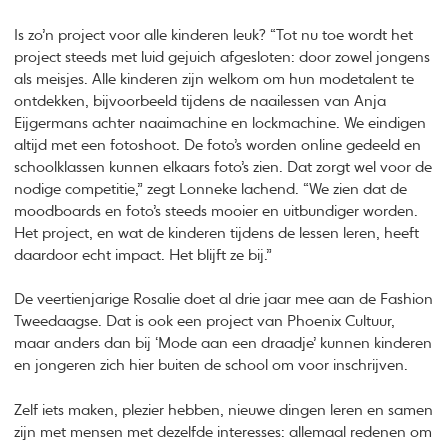
Is zo’n project voor alle kinderen leuk? “Tot nu toe wordt het
project steeds met luid gejuich afgesloten: door zowel jongens
als meisjes. Alle kinderen zijn welkom om hun modetalent te
ontdekken, bijvoorbeeld tijdens de naailessen van Anja
Eijgermans achter naaimachine en lockmachine. We eindigen
altijd met een fotoshoot. De foto’s worden online gedeeld en
schoolklassen kunnen elkaars foto’s zien. Dat zorgt wel voor de
nodige competitie,” zegt Lonneke lachend. “We zien dat de
moodboards en foto’s steeds mooier en uitbundiger worden.
Het project, en wat de kinderen tijdens de lessen leren, heeft
daardoor echt impact. Het blijft ze bij.”
De veertienjarige Rosalie doet al drie jaar mee aan de Fashion
Tweedaagse. Dat is ook een project van Phoenix Cultuur,
maar anders dan bij ‘Mode aan een draadje’ kunnen kinderen
en jongeren zich hier buiten de school om voor inschrijven.
Zelf iets maken, plezier hebben, nieuwe dingen leren en samen
zijn met mensen met dezelfde interesses: allemaal redenen om