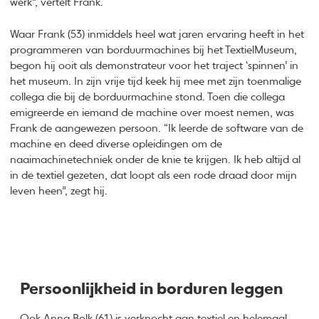
werk”, vertelt Frank.
Waar Frank (53) inmiddels heel wat jaren ervaring heeft in het
programmeren van borduurmachines bij het TextielMuseum,
begon hij ooit als demonstrateur voor het traject ‘spinnen’ in
het museum. In zijn vrije tijd keek hij mee met zijn toenmalige
collega die bij de borduurmachine stond. Toen die collega
emigreerde en iemand de machine over moest nemen, was
Frank de aangewezen persoon. “Ik leerde de software van de
machine en deed diverse opleidingen om de
naaimachinetechniek onder de knie te krijgen. Ik heb altijd al
in de textiel gezeten, dat loopt als een rode draad door mijn
leven heen”, zegt hij.
Persoonlijkheid in borduren leggen
Ook Anna Bolk (61) is verknocht aan textiel en helemaal