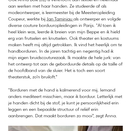
aan werken met haar handen. Ze studeerde af als
modeontwerper, is leermeester bij de Meesteropleiding
Coupeur, werkte bij
Jan Taminiau
als ontwerper en volgde
diverse couture borduuropleidingen in Parijs. “Al toen ik
heel klein was, leerde ik breien van mijn Beppe en ik hield
erg van frutselen en knutselen. Ook theater en kostuums
maken heeft mij altijd getrokken. Ik vind het heerlijk om te
handborduren. In de jaren tachtig en negentig had ik
mijn eigen bruidscouturezaak. Ik maakte de hele jurk: van
het ontwerp tot aan de geborduurde details op de taille of
de hoofdband van de sluier. Het is toch een soort
theaterstuk, zo’n bruiloft.”
“Borduren met de hand is kalmerend voor mij. Iemand
anders mediteert misschien, maar ik borduur. Letterlijk met
je handen dicht bij de stof, je kunt je persoonlijkheid erin
leggen en een bepaalde structuur of reliëf erin
aanbrengen. Dat maakt borduren zo mooi”, zegt Anna.